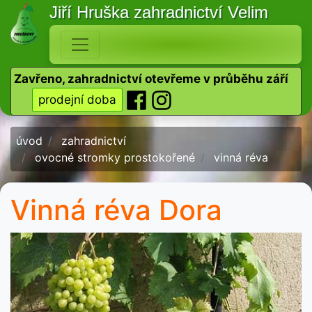
Jiří Hruška
zahradnictví Velim
Zavřeno, zahradnictví otevřeme v průběhu září
prodejní doba
úvod
zahradnictví
ovocné stromky prostokořené
vinná réva
Vinná réva Dora