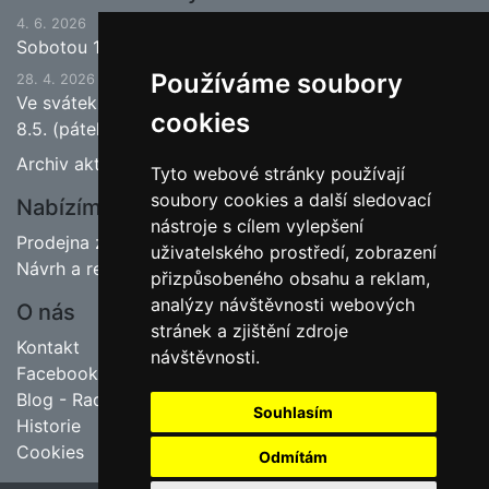
4. 6. 2026
Sobotou 13.6.2026 bude ukončena jarní sezona.
Používáme soubory
28. 4. 2026
Ve svátek 1.5. (pátek) bude naše prodejna zavřena a
cookies
8.5. (pátek) bude otevřeno.
Archiv aktualit
Tyto webové stránky používají
soubory cookies a další sledovací
Nabízíme
nástroje s cílem vylepšení
Prodejna zahradnictví
uživatelského prostředí, zobrazení
Návrh a realizace zahrad
přizpůsobeného obsahu a reklam,
analýzy návštěvnosti webových
O nás
stránek a zjištění zdroje
Kontakt
návštěvnosti.
Facebook
Blog - Rady pro zahrádkáře
Souhlasím
Historie
Cookies
Odmítám