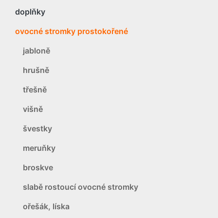
doplňky
ovocné stromky prostokořené
jabloně
hrušně
třešně
višně
švestky
meruňky
broskve
slabě rostoucí ovocné stromky
ořešák, líska