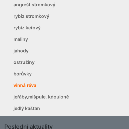
angrešt stromkový
rybíz stromkový
rybíz keřový
maliny
jahody
ostružiny
borůvky
vinná réva
jeřáby,mišpule, kdouloně
jedlý kaštan
Poslední aktuality