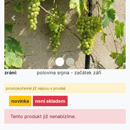
Předchozí
Další
zrání:
polovina srpna - začátek září
novinka
není skladem
prostokořenné již nejsou v prodeji
novinka
není skladem
Tento produkt již nenabízíme.