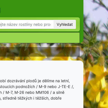
m
Vyhledat
obí dozrávání plodů je dělíme na letní,
stoucích podnožích / M-9 nebo J-TE-E /,
h / M-7, M-26 nebo MM106 / a silně
, středně těžkých i těžších, dobře