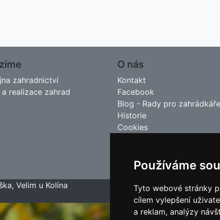
zíme
O nás
jna zahradnictví
Kontakt
 a realizace zahrad
Facebook
Blog - Rady pro zahrádkář
Historie
Cookies
Používáme sou
ška, Velim u Kolína
Tyto webové stránky po
cílem vylepšení uživat
a reklam, analýzy návš