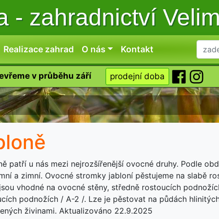
ka
-
zahradnictví Veli
Realizace zahrad
O nás
Kontakt
tevřeme v průběhu září
prodejní doba
bloně
ě patří u nás mezi nejrozšířenější ovocné druhy. Podle obd
mní a zimní. Ovocné stromky jabloní pěstujeme na slabě ro
 jsou vhodné na ovocné stěny, středně rostoucích podnožíc
cích podnožích / A-2 /. Lze je pěstovat na půdách hlinitých
ených živinami. Aktualizováno 22.9.2025