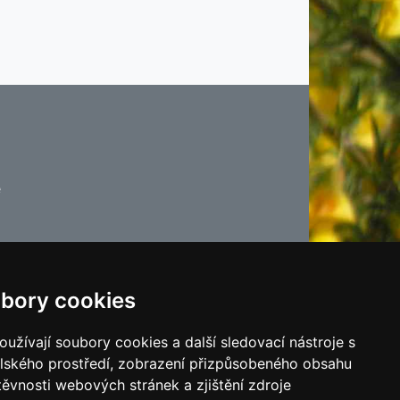
e
bory cookies
poslední aktualizace 23. 7. 2026 09:45
užívají soubory cookies a další sledovací nástroje s
Jipas - tvorba internetových stránek
elského prostředí, zobrazení přizpůsobeného obsahu
těvnosti webových stránek a zjištění zdroje