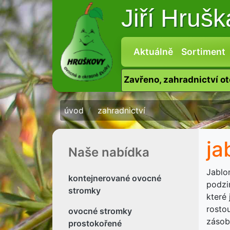
Jiří Hruš
Aktuálně
Sortiment
Zavřeno, zahradnictví o
úvod
zahradnictví
ja
Naše nabídka
Jablon
kontejnerované ovocné
podzi
stromky
které
rostou
ovocné stromky
zásob
prostokořené