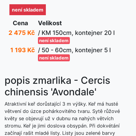
není skladem
Cena
Velikost
2 475 Kč
/ KM 150cm, kontejner 20 l
není skladem
1 193 Kč
/ 50 - 60cm, kontejner 5 l
není skladem
popis zmarlika - Cercis
chinensis 'Avondale'
Atraktivní keř dorůstající 3 m výšky. Keř má husté
větvení do úzce pohárkovitého tvaru. Sytě růžové
květy se objevují už v dubnu na nahých větvích
stromu. Keř je jimi doslova obsypán. Při dokvétání
začínají rašit mladé listy. Listy jsou zelené barvy