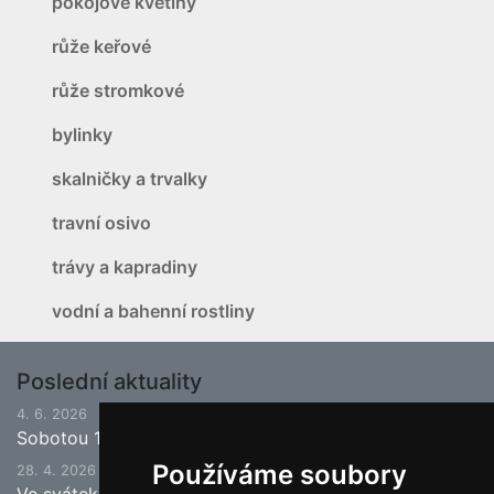
pokojové květiny
růže keřové
růže stromkové
bylinky
skalničky a trvalky
travní osivo
trávy a kapradiny
vodní a bahenní rostliny
Poslední aktuality
4. 6. 2026
Sobotou 13.6.2026 bude ukončena jarní sezona.
Používáme soubory
28. 4. 2026
Ve svátek 1.5. (pátek) bude naše prodejna zavřena a