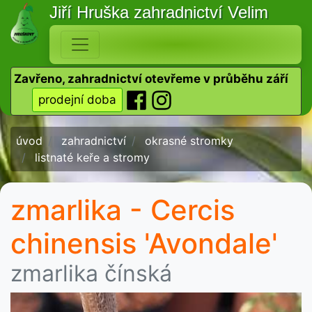
Jiří Hruška
zahradnictví Velim
Zavřeno, zahradnictví otevřeme v průběhu září
prodejní doba
úvod
zahradnictví
okrasné stromky
listnaté keře a stromy
zmarlika - Cercis
chinensis 'Avondale'
zmarlika čínská