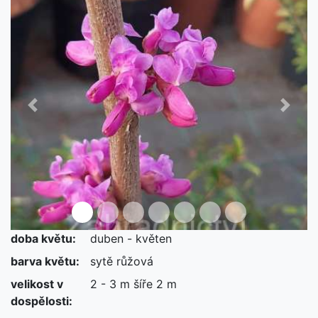
Předchozí
Další
doba květu:
duben - květen
není skladem
barva květu:
sytě růžová
velikost v
2 - 3 m šíře 2 m
dospělosti: