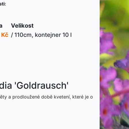
ti:
a
Velikost
 Kč
/ 110cm, kontejner 10 l
dia 'Goldrausch'
ěty a prodloužené době kvetení, které je o