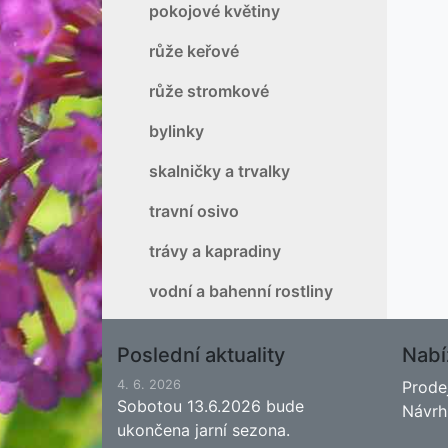
pokojové květiny
růže keřové
růže stromkové
bylinky
skalničky a trvalky
travní osivo
trávy a kapradiny
vodní a bahenní rostliny
Poslední aktuality
Nabí
4. 6. 2026
Prode
Sobotou 13.6.2026 bude
Návrh
ukončena jarní sezona.