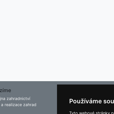
zíme
O nás
jna zahradnictví
Kontakt
Používáme sou
 a realizace zahrad
Facebook
Blog - Rady pro zahrádkář
Tyto webové stránky po