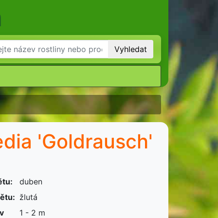
m
Vyhledat
edia 'Goldrausch'
ětu:
duben
ětu:
žlutá
 v
1 - 2 m