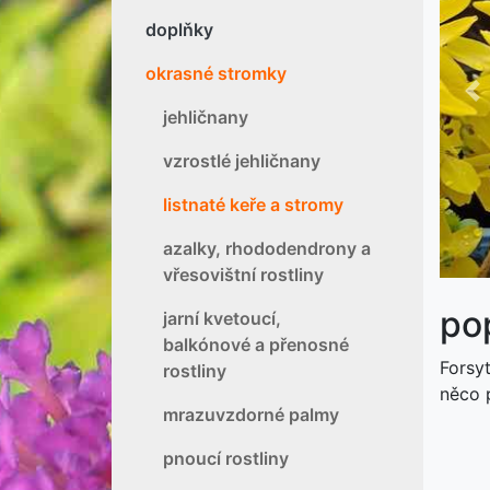
doplňky
okrasné stromky
P
jehličnany
vzrostlé jehličnany
listnaté keře a stromy
azalky, rhododendrony a
vřesovištní rostliny
pop
jarní kvetoucí,
balkónové a přenosné
Forsy
rostliny
něco p
mrazuvzdorné palmy
pnoucí rostliny