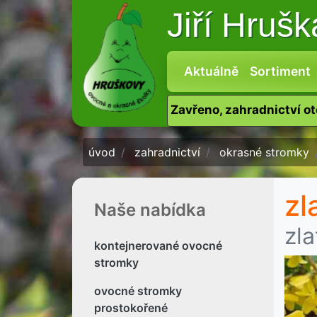
Jiří Hruš
Aktuálně
Sortiment
Zavřeno, zahradnictví o
úvod
zahradnictví
okrasné stromky
zl
Naše nabídka
zla
kontejnerované ovocné
stromky
ovocné stromky
prostokořené