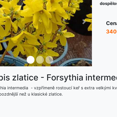
dospělos
Cen
ředchozí
Další
340
is zlatice - Forsythia interme
thia intermedia - vzpřímeně rostoucí keř s extra velkými kv
ozdnější než u klasické zlatice.