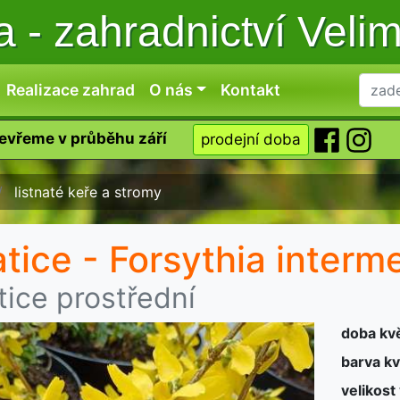
ka
-
zahradnictví Veli
Realizace zahrad
O nás
Kontakt
tevřeme v průběhu září
prodejní doba
listnaté keře a stromy
atice - Forsythia interm
tice prostřední
doba kv
barva kv
velikost