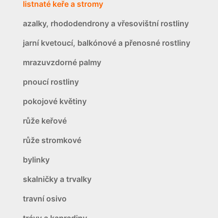
listnaté keře a stromy
azalky, rhododendrony a vřesovištní rostliny
jarní kvetoucí, balkónové a přenosné rostliny
mrazuvzdorné palmy
pnoucí rostliny
pokojové květiny
růže keřové
růže stromkové
bylinky
skalničky a trvalky
travní osivo
trávy a kapradiny