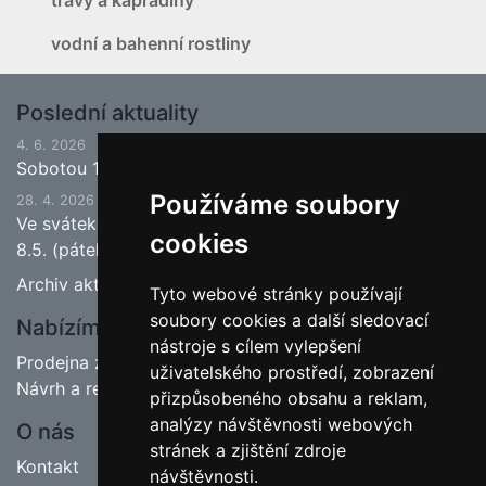
vodní a bahenní rostliny
Poslední aktuality
4. 6. 2026
Sobotou 13.6.2026 bude ukončena jarní sezona.
Používáme soubory
28. 4. 2026
Ve svátek 1.5. (pátek) bude naše prodejna zavřena a
cookies
8.5. (pátek) bude otevřeno.
Archiv aktualit
Tyto webové stránky používají
soubory cookies a další sledovací
Nabízíme
nástroje s cílem vylepšení
Prodejna zahradnictví
uživatelského prostředí, zobrazení
Návrh a realizace zahrad
přizpůsobeného obsahu a reklam,
analýzy návštěvnosti webových
O nás
stránek a zjištění zdroje
Kontakt
návštěvnosti.