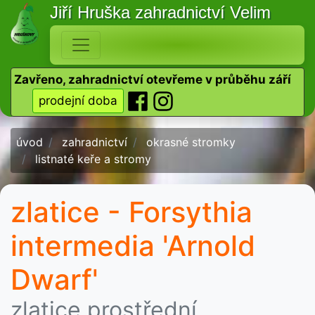
Jiří Hruška
zahradnictví Velim
Zavřeno, zahradnictví otevřeme v průběhu září
prodejní doba
úvod
zahradnictví
okrasné stromky
listnaté keře a stromy
zlatice - Forsythia
intermedia 'Arnold
Dwarf'
zlatice prostřední