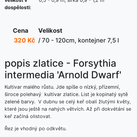
dospělosti:
Cena
Velikost
320 Kč
/ 70 - 120cm, kontejner 7,5 l
popis zlatice - Forsythia
intermedia 'Arnold Dwarf'
Kultivar malého růstu. Jde spíše o nízký, přízemní,
široce polehavý kultivar zlatice. List je kopinatý sytě
zelené barvy.
V dubnu se celý keř obalí žlutými květy,
které jsou ještě na nahých větvích. Až při dokvétání se
keř začíná olistovat.
Řez je vhodný po odkvětu.