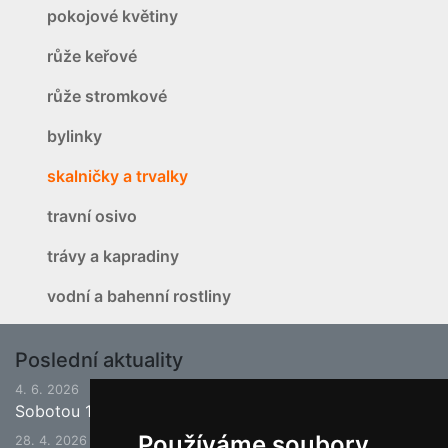
pokojové květiny
růže keřové
růže stromkové
bylinky
skalničky a trvalky
travní osivo
trávy a kapradiny
vodní a bahenní rostliny
Poslední aktuality
4. 6. 2026
Sobotou 13.6.2026 bude ukončena jarní sezona.
Používáme soubory
28. 4. 2026