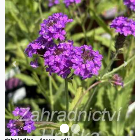
Předchozí
Další
doba květu:
červen - září