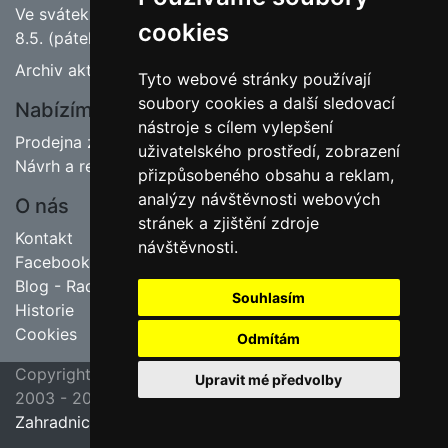
Ve svátek 1.5. (pátek) bude naše prodejna zavřena a
cookies
8.5. (pátek) bude otevřeno.
Archiv aktualit
Tyto webové stránky používají
soubory cookies a další sledovací
Nabízíme
nástroje s cílem vylepšení
Prodejna zahradnictví
uživatelského prostředí, zobrazení
Návrh a realizace zahrad
přizpůsobeného obsahu a reklam,
analýzy návštěvnosti webových
O nás
stránek a zjištění zdroje
Kontakt
návštěvnosti.
Facebook
Blog - Rady pro zahrádkáře
Souhlasím
Historie
Cookies
Odmítám
Copyright ©
poslední aktualizace 23. 7. 2026 09:45
Upravit mé předvolby
2003 - 2026
Jipas - tvorba internetových stránek
Zahradnictví Hruška, Velim u Kolína