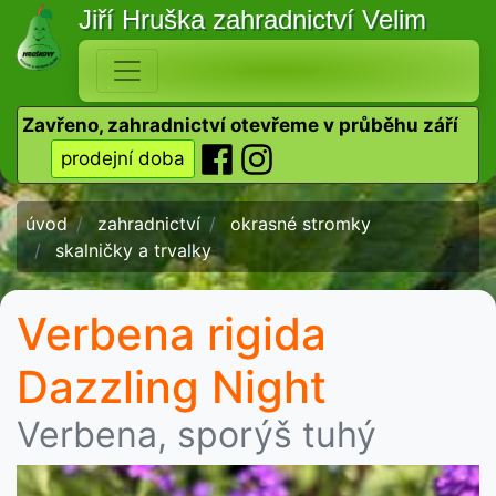
Jiří Hruška
zahradnictví Velim
Zavřeno, zahradnictví otevřeme v průběhu září
prodejní doba
úvod
zahradnictví
okrasné stromky
skalničky a trvalky
Verbena rigida
Dazzling Night
Verbena, sporýš tuhý