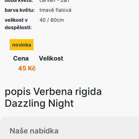
novinka
barva květu:
tmavě fialová
velikost v
40 / 60cm
dospělosti:
novinka
Cena
Velikost
45 Kč
popis Verbena rigida
Dazzling Night
Naše nabídka