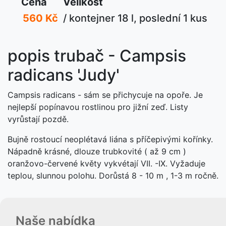
Cena
Velikost
560 Kč
/ kontejner 18 l, poslední 1 kus
popis trubač - Campsis
radicans 'Judy'
Campsis radicans - sám se přichycuje na opoře. Je
nejlepší popínavou rostlinou pro jižní zeď. Listy
vyrůstají pozdě.
Bujně rostoucí neoplétavá liána s příčepivými kořínky.
Nápadně krásné, dlouze trubkovité ( až 9 cm )
oranžovo-červené květy vykvétají VII. -IX. Vyžaduje
teplou, slunnou polohu. Dorůstá 8 - 10 m , 1-3 m ročně.
Naše nabídka