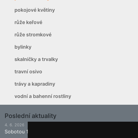
pokojové květiny
růže keřové
růže stromkové
bylinky
skalničky a trvalky
travní osivo
trávy a kapradiny
vodní a bahenní rostliny
Poslední aktuality
4. 6. 2026
Sobotou 13.6.2026 bude ukončena jarní sezona.