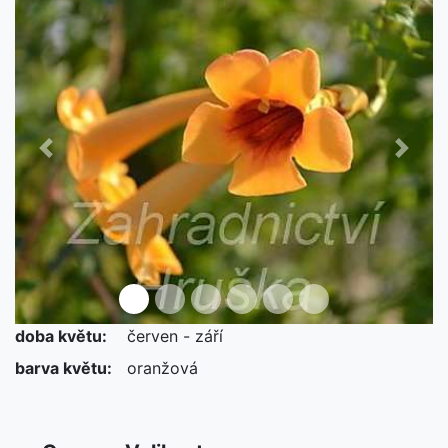
Předchozí
Další
doba květu:
červen - září
barva květu:
oranžová