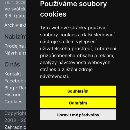
Používáme soubory
28. 4. 2026
Ve svátek 1.5. (pátek) bude naše prodejna zavřena a
cookies
8.5. (pátek) bude otevřeno.
Archiv aktualit
Tyto webové stránky používají
soubory cookies a další sledovací
Nabízíme
nástroje s cílem vylepšení
Prodejna zahradnictví
uživatelského prostředí, zobrazení
Návrh a realizace zahrad
přizpůsobeného obsahu a reklam,
analýzy návštěvnosti webových
O nás
stránek a zjištění zdroje
Kontakt
návštěvnosti.
Facebook
Blog - Rady pro zahrádkáře
Souhlasím
Historie
Cookies
Odmítám
Copyright ©
poslední aktualizace 23. 7. 2026 09:45
Upravit mé předvolby
2003 - 2026
Jipas - tvorba internetových stránek
Zahradnictví Hruška, Velim u Kolína