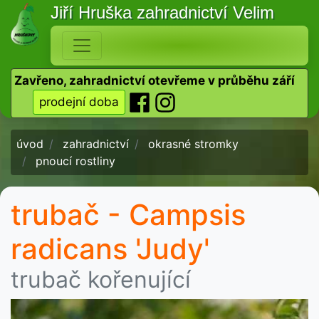
Jiří Hruška
zahradnictví Velim
Zavřeno, zahradnictví otevřeme v průběhu září
prodejní doba
úvod
zahradnictví
okrasné stromky
pnoucí rostliny
trubač - Campsis
radicans 'Judy'
trubač kořenující