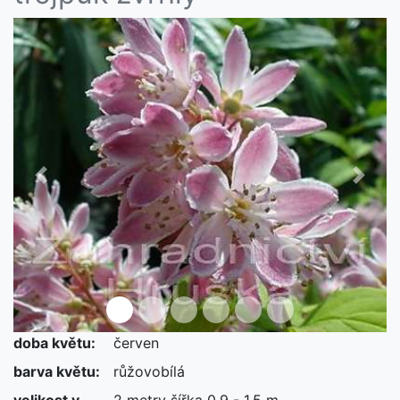
Předchozí
Další
doba květu:
červen
barva květu:
růžovobílá
velikost v
2 metry šířka 0,9 - 1,5 m