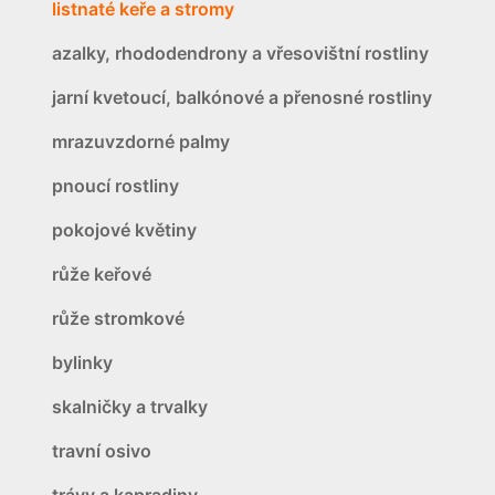
listnaté keře a stromy
azalky, rhododendrony a vřesovištní rostliny
jarní kvetoucí, balkónové a přenosné rostliny
mrazuvzdorné palmy
pnoucí rostliny
pokojové květiny
růže keřové
růže stromkové
bylinky
skalničky a trvalky
travní osivo
trávy a kapradiny