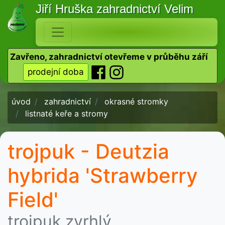
Jiří Hruška
zahradnictví Velim
Zavřeno, zahradnictví otevřeme v průběhu září
prodejní doba
úvod
zahradnictví
okrasné stromky
listnaté keře a stromy
trojpuk - Deutzia
hybrida 'Strawberry
Field'
trojpuk zvrhlý