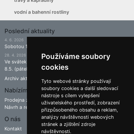
vodní a bahenní rostliny
Poslední aktuality
4. 6. 2026
Sobotou 13.6.2026 bude ukončena jarní sezona.
Používáme soubory
28. 4. 2026
Ve svátek 1.5. (pátek) bude naše prodejna zavřena a
cookies
8.5. (pátek) bude otevřeno.
Archiv aktualit
Tyto webové stránky používají
soubory cookies a další sledovací
Nabízíme
nástroje s cílem vylepšení
Prodejna zahradnictví
uživatelského prostředí, zobrazení
Návrh a realizace zahrad
přizpůsobeného obsahu a reklam,
analýzy návštěvnosti webových
O nás
stránek a zjištění zdroje
Kontakt
návštěvnosti.