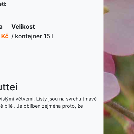
ti:
a
Velikost
 Kč
/ kontejner 15 l
ttei
vislými větvemi. Listy jsou na svrchu tmavě
ě bílé . Je oblíben zejména proto, že