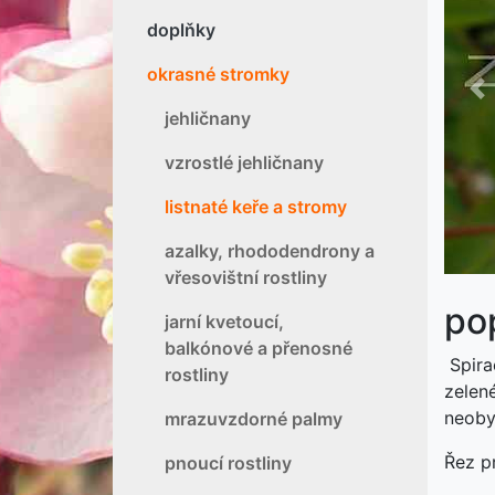
doplňky
okrasné stromky
P
jehličnany
vzrostlé jehličnany
listnaté keře a stromy
azalky, rhododendrony a
vřesovištní rostliny
pop
jarní kvetoucí,
balkónové a přenosné
Spirae
rostliny
zelené
neoby
mrazuvzdorné palmy
Řez p
pnoucí rostliny