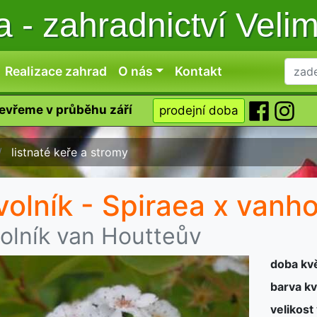
ka
-
zahradnictví Veli
Realizace zahrad
O nás
Kontakt
tevřeme v průběhu září
prodejní doba
listnaté keře a stromy
volník - Spiraea x vanho
volník van Houtteův
doba kv
barva kv
velikost