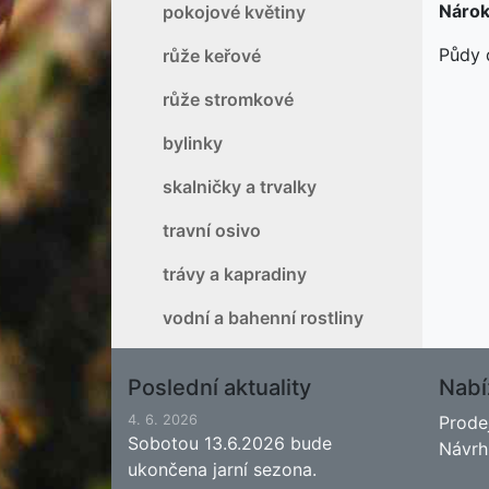
Nárok
pokojové květiny
Půdy 
růže keřové
růže stromkové
bylinky
skalničky a trvalky
travní osivo
trávy a kapradiny
vodní a bahenní rostliny
Poslední aktuality
Nabí
4. 6. 2026
Prode
Sobotou 13.6.2026 bude
Návrh
ukončena jarní sezona.