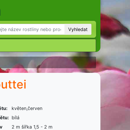
m
Vyhledat
uttei
ětu:
květen,červen
ětu:
bílá
 v
2 m šířka 1,5 - 2 m