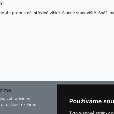
y:
dobře propustné, středně vlhké. Slunné stanoviště. Snáší mě
zíme
O nás
jna zahradnictví
Kontakt
Používáme sou
 a realizace zahrad
Facebook
Blog - Rady pro zahrádkář
Tyto webové stránky po