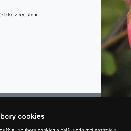
stské znečištění.
bory cookies
e
užívají soubory cookies a další sledovací nástroje s