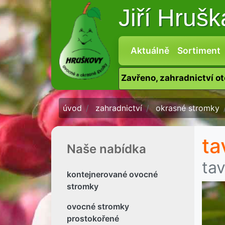
Jiří Hruš
Aktuálně
Sortiment
Zavřeno, zahradnictví o
úvod
zahradnictví
okrasné stromky
ta
Naše nabídka
ta
kontejnerované ovocné
stromky
ovocné stromky
prostokořené