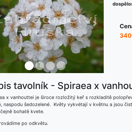
dospělos
Cen
ředchozí
Další
340
is tavolník - Spiraea x vanhou
a x vanhouttei je široce rozložitý keř s rozkladitě polopře
, naspodu šedozelené. Květy vykvétají v květnu a jsou čist
čejně bohatě kvete.
rovádíme po odkvětu.