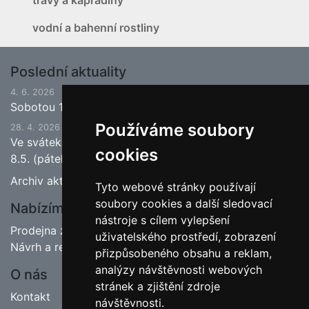
vodní a bahenní rostliny
Poslední aktuality
4. 6. 2026
Sobotou 13.6.2026 bude ukončena jarní sezona.
Používáme soubory
28. 4. 2026
Ve svátek 1.5. (pátek) bude naše prodejna zavřena a
cookies
8.5. (pátek) bude otevřeno.
Archiv aktualit
Tyto webové stránky používají
soubory cookies a další sledovací
Nabízíme
nástroje s cílem vylepšení
Prodejna zahradnictví
uživatelského prostředí, zobrazení
Návrh a realizace zahrad
přizpůsobeného obsahu a reklam,
analýzy návštěvnosti webových
O nás
stránek a zjištění zdroje
Kontakt
návštěvnosti.