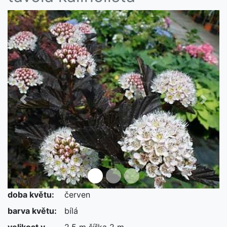
Předchozí
Další
doba květu:
červen
barva květu:
bílá
velikost v
2,5 m šířka 2 m