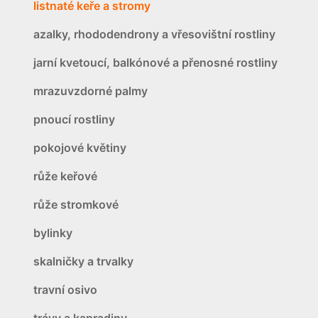
listnaté keře a stromy
azalky, rhododendrony a vřesovištní rostliny
jarní kvetoucí, balkónové a přenosné rostliny
mrazuvzdorné palmy
pnoucí rostliny
pokojové květiny
růže keřové
růže stromkové
bylinky
skalničky a trvalky
travní osivo
trávy a kapradiny