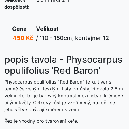
dospělosti:
Cena
Velikost
450 Kč
/ 110 - 150cm, kontejner 12 l
popis tavola - Physocarpus
opulifolius 'Red Baron'
Physocarpus opulifolius ´Red Baron´ je kultivar s
temně červenými lesklými listy dorůstající okolo 2,5 m.
Velmi efektní je barevný kontrast mezi listy a krémově
bílými květy. Celkový růst je vzpřímený, později se
jeho větve ohýbají směrem k zemi.
Řez je vhodný pro tvarování keře.