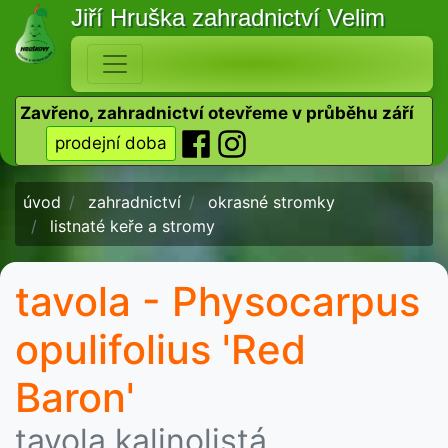
Jiří Hruška
zahradnictví Velim
Zavřeno, zahradnictví otevřeme v průběhu září
prodejní doba
úvod
zahradnictví
okrasné stromky
listnaté keře a stromy
tavola - Physocarpus
opulifolius 'Red
Baron'
tavola kalinolistá