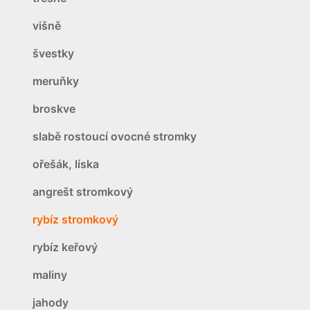
višně
švestky
meruňky
broskve
slabě rostoucí ovocné stromky
ořešák, líska
angrešt stromkový
rybíz stromkový
rybíz keřový
maliny
jahody