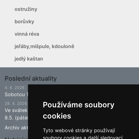
ostružiny
borůvky
vinná réva
jeřáby,mišpule, kdouloně
jedlý kaštan
Poslední aktuality
4. 6. 2026
Sobotou 13.6.2026 bude ukončena jarní sezona.
Používáme soubory
28. 4. 2026
Ve svátek 1.5. (pátek) bude naše prodejna zavřena a
cookies
8.5. (pátek) bude otevřeno.
Archiv aktualit
Tyto webové stránky používají
soubory cookies a další sledovací