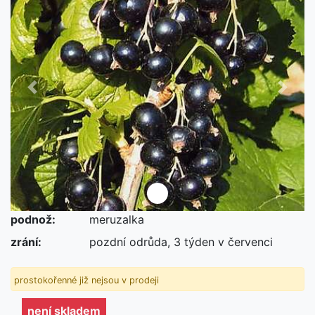
Předchozí
Další
podnož:
meruzalka
není skladem
zrání:
pozdní odrůda, 3 týden v červenci
prostokořenné již nejsou v prodeji
není skladem