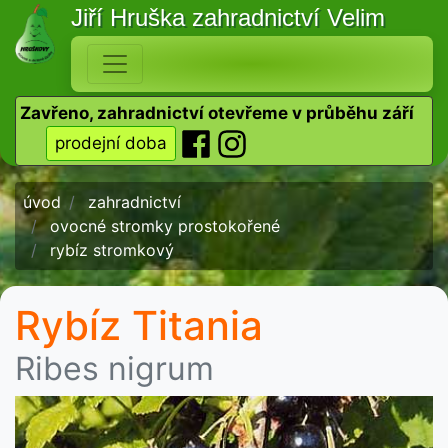
Jiří Hruška
zahradnictví Velim
Zavřeno, zahradnictví otevřeme v průběhu září
prodejní doba
úvod
zahradnictví
ovocné stromky prostokořené
rybíz stromkový
Rybíz Titania
Ribes nigrum