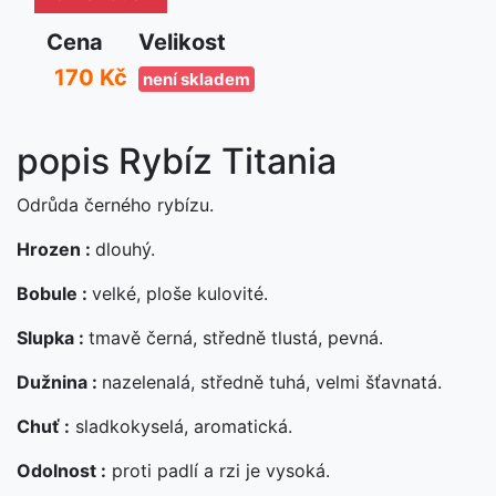
Cena
Velikost
170 Kč
není skladem
popis Rybíz Titania
Odrůda černého rybízu.
Hrozen :
dlouhý.
Bobule :
velké, ploše kulovité.
Slupka :
tmavě černá, středně tlustá, pevná.
Dužnina :
nazelenalá, středně tuhá, velmi šťavnatá.
Chuť :
sladkokyselá, aromatická.
Odolnost :
proti padlí a rzi je vysoká.