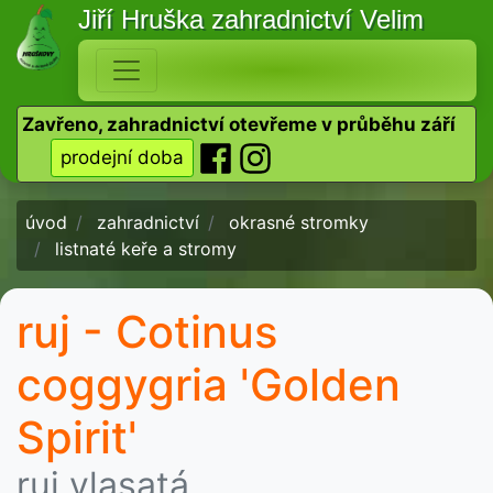
Jiří Hruška
zahradnictví Velim
Zavřeno, zahradnictví otevřeme v průběhu září
prodejní doba
úvod
zahradnictví
okrasné stromky
listnaté keře a stromy
ruj - Cotinus
coggygria 'Golden
Spirit'
ruj vlasatá