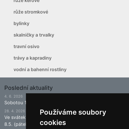
růže keřové
růže stromkové
bylinky
skalničky a trvalky
travní osivo
trávy a kapradiny
vodní a bahenní rostliny
Poslední aktuality
4. 6. 2026
Sobotou 13.6.2026 bude ukončena jarní sezona.
Používáme soubory
28. 4. 2026
Ve svátek 1.5. (pátek) bude naše prodejna zavřena a
cookies
8.5. (pátek) bude otevřeno.