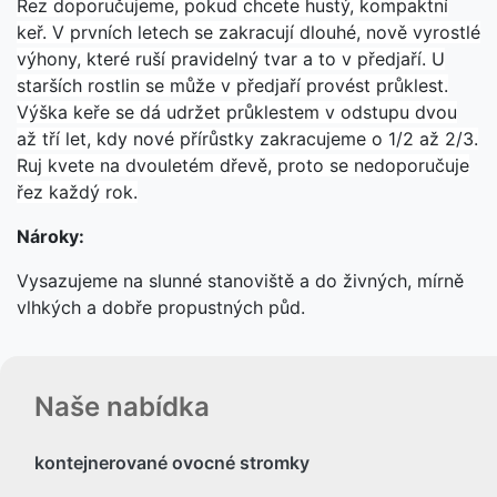
Řez doporučujeme, pokud chcete hustý, kompaktní
keř. V prvních letech se zakracují dlouhé, nově vyrostlé
výhony, které ruší pravidelný tvar a to v předjaří. U
starších rostlin se může v předjaří provést průklest.
Výška keře se dá udržet průklestem v odstupu dvou
až tří let, kdy nové přírůstky zakracujeme o 1/2 až 2/3.
Ruj kvete na dvouletém dřevě, proto se nedoporučuje
řez každý rok.
Nároky:
Vysazujeme na slunné stanoviště a do živných, mírně
vlhkých a dobře propustných půd.
Naše nabídka
kontejnerované ovocné stromky