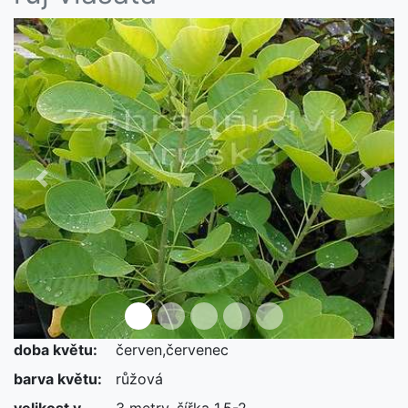
Předchozí
Další
doba květu:
červen,červenec
barva květu:
růžová
velikost v
3 metry, šířka 1,5-2