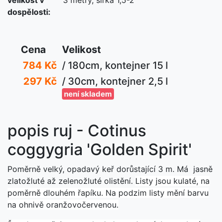
dospělosti:
Cena
Velikost
784 Kč
/ 180cm, kontejner 15 l
297 Kč
/ 30cm, kontejner 2,5 l
není skladem
popis ruj - Cotinus
coggygria 'Golden Spirit'
Poměrně velký, opadavý keř dorůstající 3 m. Má jasně
zlatožluté až zelenožluté olistění.
Listy jsou kulaté, na
poměrně dlouhém řapíku. Na podzim listy mění barvu
na ohnivě oranžovočervenou.