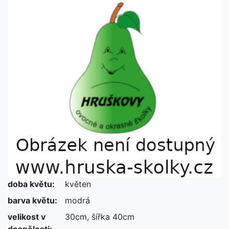
doba květu:
květen
barva květu:
modrá
velikost v
30cm, šířka 40cm
dospělosti: