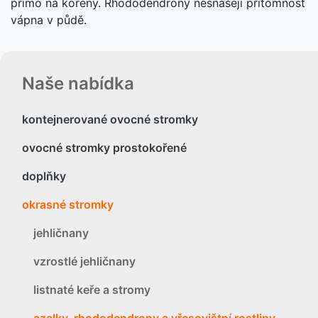
přímo na kořeny. Rhododendrony nesnášejí přítomnost
vápna v půdě.
Naše nabídka
kontejnerované ovocné stromky
ovocné stromky prostokořené
doplňky
okrasné stromky
jehličnany
vzrostlé jehličnany
listnaté keře a stromy
azalky, rhododendrony a vřesovištní rostliny