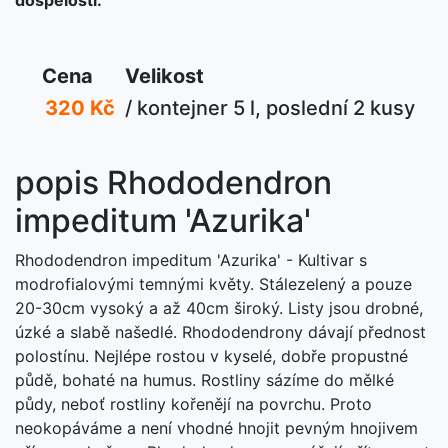
Cena
Velikost
320 Kč
/ kontejner 5 l, poslední 2 kusy
popis Rhododendron
impeditum 'Azurika'
Rhododendron impeditum 'Azurika' - Kultivar s
modrofialovými temnými květy. Stálezelený a pouze
20-30cm vysoký a až 40cm široký. Listy jsou drobné,
úzké a slabě našedlé. Rhododendrony dávají přednost
polostínu. Nejlépe rostou v kyselé, dobře propustné
půdě, bohaté na humus. Rostliny sázíme do mělké
půdy, neboť rostliny kořenějí na povrchu. Proto
neokopáváme a není vhodné hnojit pevným hnojivem