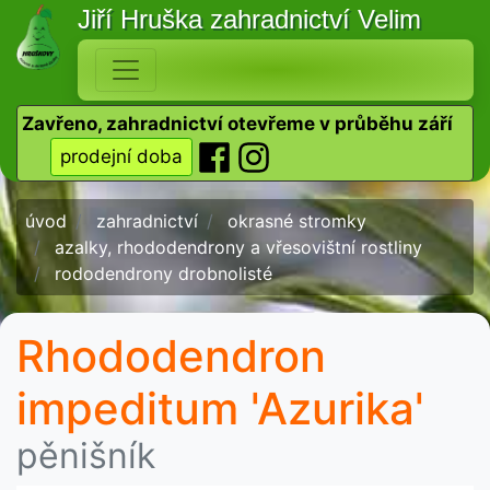
Jiří Hruška
zahradnictví Velim
Zavřeno, zahradnictví otevřeme v průběhu září
prodejní doba
úvod
zahradnictví
okrasné stromky
azalky, rhododendrony a vřesovištní rostliny
rododendrony drobnolisté
Rhododendron
impeditum 'Azurika'
pěnišník