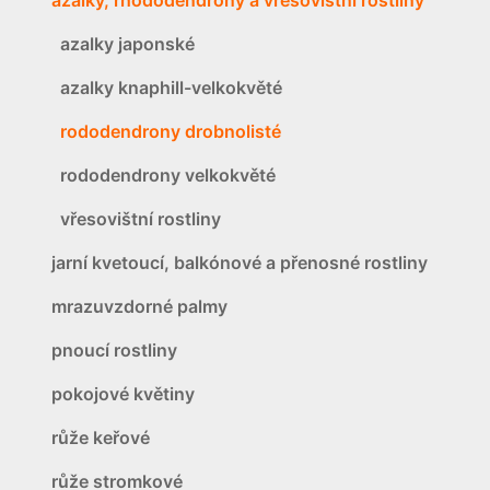
azalky japonské
azalky knaphill-velkokvěté
rododendrony drobnolisté
rododendrony velkokvěté
vřesovištní rostliny
jarní kvetoucí, balkónové a přenosné rostliny
mrazuvzdorné palmy
pnoucí rostliny
pokojové květiny
růže keřové
růže stromkové