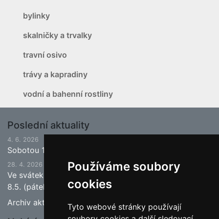
bylinky
skalničky a trvalky
travní osivo
trávy a kapradiny
vodní a bahenní rostliny
Poslední aktuality
4. 6. 2026
Sobotou 13.6.2026 bude ukončena jarní sezona.
Používáme soubory
28. 4. 2026
Ve svátek 1.5. (pátek) bude naše prodejna zavřena a
cookies
8.5. (pátek) bude otevřeno.
Archiv aktualit
Tyto webové stránky používají
soubory cookies a další sledovací