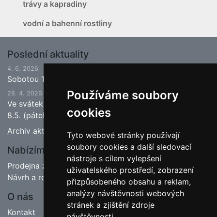
trávy a kapradiny
vodní a bahenní rostliny
Poslední aktuality
4. 6. 2026
Sobotou 13.6.2026 bude ukončena jarní sezona.
Používáme soubory
28. 4. 2026
Ve svátek 1.5. (pátek) bude naše prodejna zavřena a
cookies
8.5. (pátek) bude otevřeno.
Archiv aktualit
Tyto webové stránky používají
soubory cookies a další sledovací
Nabízíme
nástroje s cílem vylepšení
Prodejna zahradnictví
uživatelského prostředí, zobrazení
Návrh a realizace zahrad
přizpůsobeného obsahu a reklam,
analýzy návštěvnosti webových
O nás
stránek a zjištění zdroje
Kontakt
návštěvnosti.