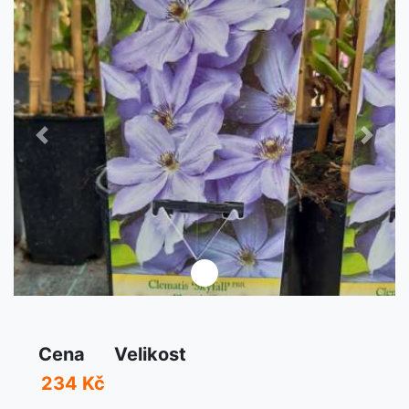
Předchozí
Další
Cena
Velikost
234 Kč