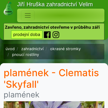
Jiří Hruška
zahradnictví Velim
Zavřeno, zahradnictví otevřeme v průběhu září
prodejní doba
úvod
zahradnictví
okrasné stromky
pnoucí rostliny
plamének - Clematis
'Skyfall'
plamének