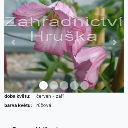
Předchozí
Další
doba květu:
červen - září
barva květu:
růžová