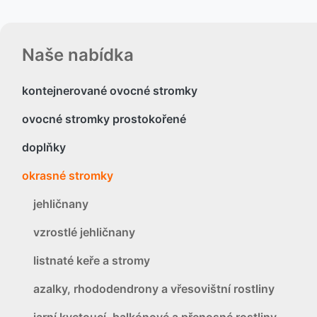
Naše nabídka
kontejnerované ovocné stromky
ovocné stromky prostokořené
doplňky
okrasné stromky
jehličnany
vzrostlé jehličnany
listnaté keře a stromy
azalky, rhododendrony a vřesovištní rostliny
jarní kvetoucí, balkónové a přenosné rostliny