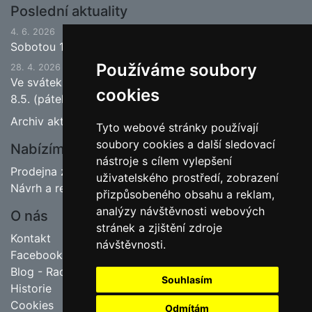
Poslední aktuality
4. 6. 2026
Sobotou 13.6.2026 bude ukončena jarní sezona.
Používáme soubory
28. 4. 2026
Ve svátek 1.5. (pátek) bude naše prodejna zavřena a
cookies
8.5. (pátek) bude otevřeno.
Archiv aktualit
Tyto webové stránky používají
soubory cookies a další sledovací
Nabízíme
nástroje s cílem vylepšení
Prodejna zahradnictví
uživatelského prostředí, zobrazení
Návrh a realizace zahrad
přizpůsobeného obsahu a reklam,
analýzy návštěvnosti webových
O nás
stránek a zjištění zdroje
Kontakt
návštěvnosti.
Facebook
Blog - Rady pro zahrádkáře
Souhlasím
Historie
Cookies
Odmítám