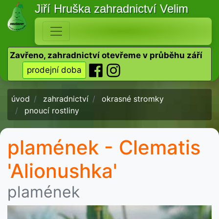
Jiří Hruška
zahradnictví Velim
Zavřeno, zahradnictví otevřeme v průběhu září
prodejní doba
úvod
zahradnictví
okrasné stromky
pnoucí rostliny
plamének - Clematis
'Alionushka'
plamének