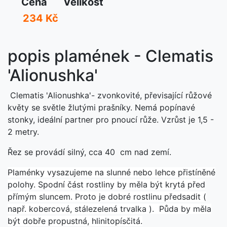
Cena
Velikost
234 Kč
popis plamének - Clematis
'Alionushka'
Clematis 'Alionushka'- zvonkovité, převisající růžové
květy se světle žlutými prašníky. Nemá popínavé
stonky, ideální partner pro pnoucí růže. Vzrůst je 1,5 -
2 metry.
Řez se provádí silný, cca 40 cm nad zemí.
Plaménky vysazujeme na slunné nebo lehce přistíněné
polohy. Spodní část rostliny by měla být krytá před
přímým sluncem. Proto je dobré rostlinu předsadit (
např. kobercová, stálezelená trvalka ). Půda by měla
být dobře propustná, hlinitopísčitá.