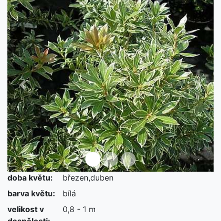
Předchozí
Další
doba květu:
březen,duben
barva květu:
bílá
velikost v
0,8 - 1 m
dospělosti: