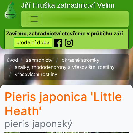
Jiří Hruška
zahradnictví Velim
Zavřeno, zahradnictví otevřeme v průběhu září
prodejní doba
úvod
zahradnictví
okrasné stromky
azalky, rhododendrony a vřesovištní rostliny
vřesovištní rostliny
Pieris japonica 'Little
Heath'
pieris japonský