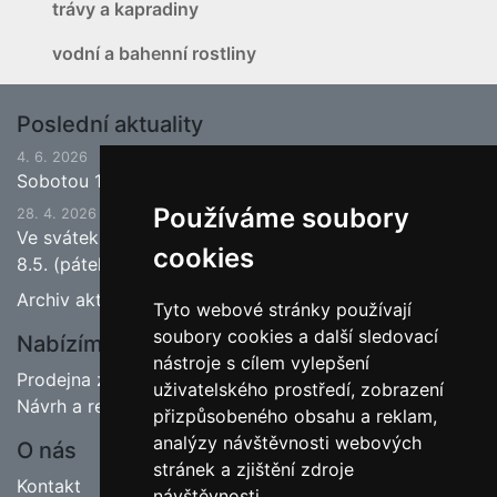
trávy a kapradiny
vodní a bahenní rostliny
Poslední aktuality
4. 6. 2026
Sobotou 13.6.2026 bude ukončena jarní sezona.
Používáme soubory
28. 4. 2026
Ve svátek 1.5. (pátek) bude naše prodejna zavřena a
cookies
8.5. (pátek) bude otevřeno.
Archiv aktualit
Tyto webové stránky používají
soubory cookies a další sledovací
Nabízíme
nástroje s cílem vylepšení
Prodejna zahradnictví
uživatelského prostředí, zobrazení
Návrh a realizace zahrad
přizpůsobeného obsahu a reklam,
analýzy návštěvnosti webových
O nás
stránek a zjištění zdroje
Kontakt
návštěvnosti.