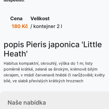
Cena
Velikost
180 Kč
/ kontejner 2 l
popis Pieris japonica 'Little
Heath'
Habitus kompaktní, okrouhlý, výška do 1 m; listy
poměrně krátké, zelené se širokým, krémově bílým
okrajem, v mládí červenavě hnědé či narůžovělé; květy
bílé, ve slabě převislých krátkých hroznech
Naše nabídka