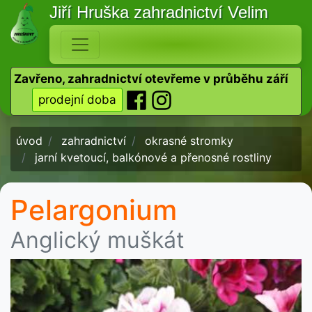
Jiří Hruška
zahradnictví Velim
Zavřeno, zahradnictví otevřeme v průběhu září
prodejní doba
úvod
zahradnictví
okrasné stromky
jarní kvetoucí, balkónové a přenosné rostliny
Pelargonium
Anglický muškát