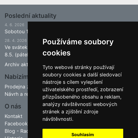
Poslední aktuality
4. 6. 2026
Sobotou 13.6.2026 bude ukončena jarní sezona.
Používáme soubory
28. 4. 2026
Ve svátek 1.5. (pátek) bude naše prodejna zavřena a
cookies
8.5. (pátek) bude otevřeno.
Archiv aktualit
Tyto webové stránky používají
soubory cookies a další sledovací
Nabízíme
nástroje s cílem vylepšení
Prodejna zahradnictví
uživatelského prostředí, zobrazení
Návrh a realizace zahrad
přizpůsobeného obsahu a reklam,
analýzy návštěvnosti webových
O nás
stránek a zjištění zdroje
Kontakt
návštěvnosti.
Facebook
Blog - Rady pro zahrádkáře
Souhlasím