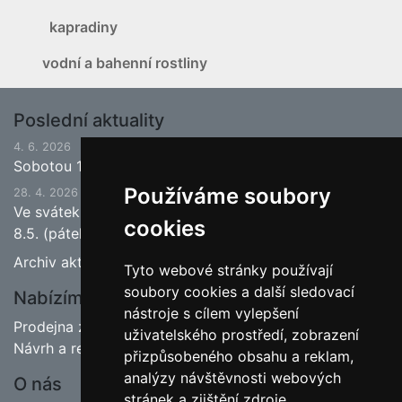
kapradiny
vodní a bahenní rostliny
Poslední aktuality
4. 6. 2026
Sobotou 13.6.2026 bude ukončena jarní sezona.
Používáme soubory
28. 4. 2026
Ve svátek 1.5. (pátek) bude naše prodejna zavřena a
cookies
8.5. (pátek) bude otevřeno.
Archiv aktualit
Tyto webové stránky používají
soubory cookies a další sledovací
Nabízíme
nástroje s cílem vylepšení
Prodejna zahradnictví
uživatelského prostředí, zobrazení
Návrh a realizace zahrad
přizpůsobeného obsahu a reklam,
analýzy návštěvnosti webových
O nás
stránek a zjištění zdroje