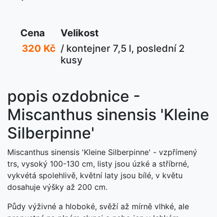
Cena
Velikost
320 Kč
/ kontejner 7,5 l, poslední 2
kusy
popis ozdobnice -
Miscanthus sinensis 'Kleine
Silberpinne'
Miscanthus sinensis 'Kleine Silberpinne' - vzpřímený
trs, vysoký 100-130 cm, listy jsou úzké a stříbrné,
vykvétá spolehlivě, květní laty jsou bílé, v květu
dosahuje výšky až 200 cm.
Půdy výživné a hloboké, svěží až mírně vlhké, ale