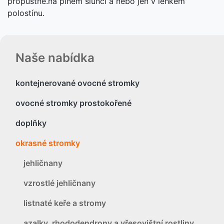
propustné.na plném slunci a nebo jen v lehkém
polostínu.
Naše nabídka
kontejnerované ovocné stromky
ovocné stromky prostokořené
doplňky
okrasné stromky
jehličnany
vzrostlé jehličnany
listnaté keře a stromy
azalky, rhododendrony a vřesovištní rostliny