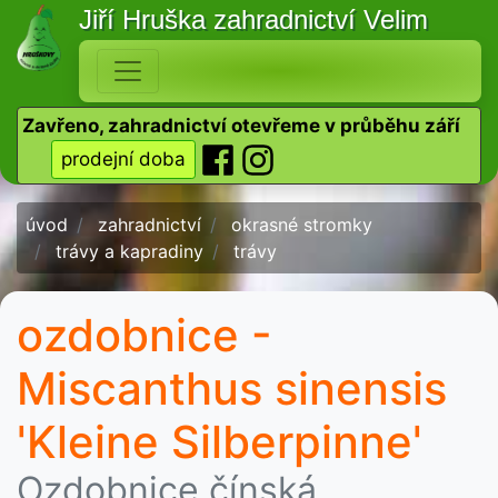
Jiří Hruška
zahradnictví Velim
Zavřeno, zahradnictví otevřeme v průběhu září
prodejní doba
úvod
zahradnictví
okrasné stromky
trávy a kapradiny
trávy
ozdobnice -
Miscanthus sinensis
'Kleine Silberpinne'
Ozdobnice čínská