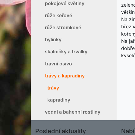
pokojové květiny
zeleno
většin
růže keřové
Na zi
březn
růže stromkové
kořeny
bylinky
Na jař
dobře
skalničky a trvalky
kysel
travní osivo
trávy a kapradiny
trávy
kapradiny
vodní a bahenní rostliny
Poslední aktuality
Nabí