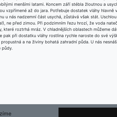
bílými menšími latami. Koncem září stébla žloutnou a usycha
ou vzpřímené až do jara. Potřebuje dostatek vláhy hlavně v 
mu u nás nadzemní část usychá, zůstává však stát. Uschlo
a!), ne před zimou. Při podzimním řezu hrozí, že voda nat
, které roztrhá mráz. V chladnějších oblastech můžeme dát i
e pak při dostatku vláhy rostlina rychle naroste do své vý
 propustná a na živiny bohatá zahradní půda. U nás nesnáší 
é půdy.
zíme
O nás