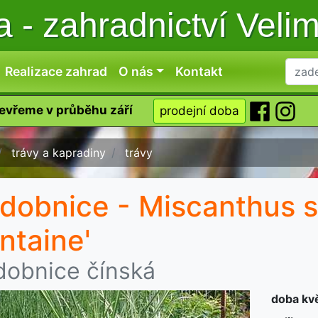
ka
-
zahradnictví Veli
Realizace zahrad
O nás
Kontakt
tevřeme v průběhu září
prodejní doba
trávy a kapradiny
trávy
dobnice - Miscanthus si
ntaine'
dobnice čínská
doba kv