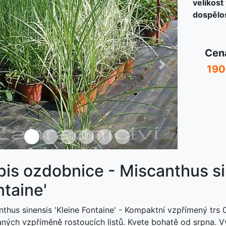
velikost
dospělos
Cen
190
ředchozí
Další
pis ozdobnice - Miscanthus si
ntaine'
nthus sinensis 'Kleine Fontaine' - Kompaktní vzpřímený trs 
aných vzpříměně rostoucích listů. Kvete bohatě od srpna. V