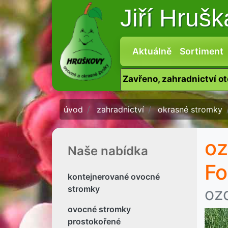
Jiří Hruš
Aktuálně
Sortiment
Zavřeno, zahradnictví o
úvod
zahradnictví
okrasné stromky
oz
Naše nabídka
Fo
kontejnerované ovocné
stromky
oz
ovocné stromky
prostokořené