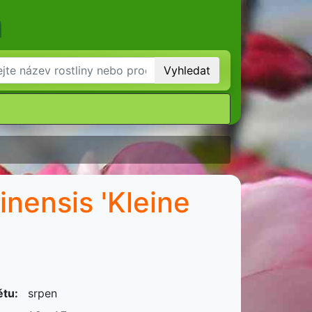
m
Vyhledat
nensis 'Kleine
ětu:
srpen