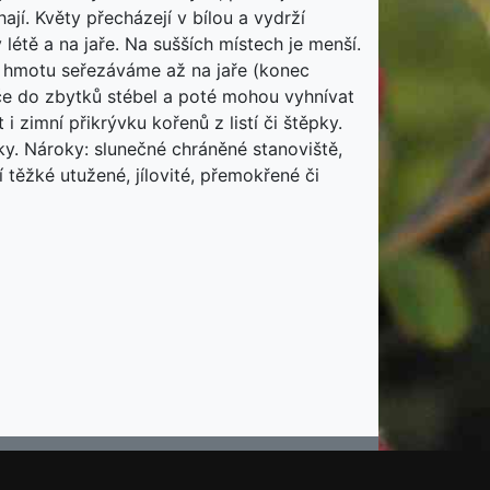
jí. Květy přecházejí v bílou a vydrží
létě a na jaře. Na sušších místech je menší.
u hmotu seřezáváme až na jaře (konec
eče do zbytků stébel a poté mohou vyhnívat
 zimní přikrývku kořenů z listí či štěpky.
šky. Nároky: slunečné chráněné stanoviště,
těžké utužené, jílovité, přemokřené či