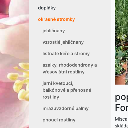
doplňky
okrasné stromky
jehličnany
P
vzrostlé jehličnany
listnaté keře a stromy
azalky, rhododendrony a
vřesovištní rostliny
jarní kvetoucí,
balkónové a přenosné
po
rostliny
Fo
mrazuvzdorné palmy
Misca
pnoucí rostliny
sklád