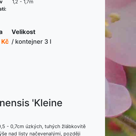
 v
1,2 - 1,7m
ti:
a
Velikost
 Kč
/ kontejner 3 l
nensis 'Kleine
0,5 - 0,7cm úzkých, tuhých žlábkovitě
ýše nad listy načevenalými, později