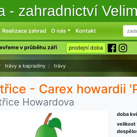
ka
-
zahradnictví Veli
Realizace zahrad
O nás
Kontakt
tevřeme v průběhu září
prodejní doba
trávy a kapradiny
trávy
třice - Carex howardii 
třice Howardova
doba kv
velikost
dospělos