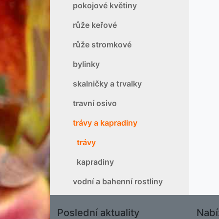
pokojové květiny
růže keřové
růže stromkové
bylinky
skalničky a trvalky
travní osivo
trávy a kapradiny
trávy
kapradiny
vodní a bahenní rostliny
Poslední aktuality
Nabí