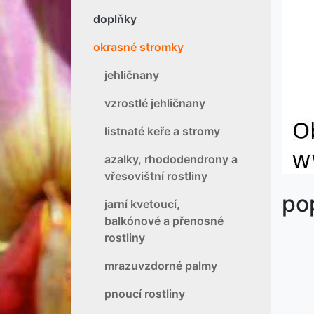
doplňky
okrasné stromky
jehličnany
vzrostlé jehličnany
listnaté keře a stromy
azalky, rhododendrony a
vřesovištní rostliny
novi
pop
jarní kvetoucí,
balkónové a přenosné
rostliny
mrazuvzdorné palmy
pnoucí rostliny