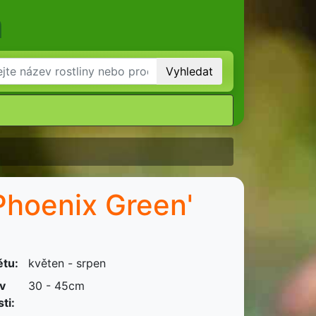
m
Vyhledat
'Phoenix Green'
ětu:
květen - srpen
 v
30 - 45cm
ti: