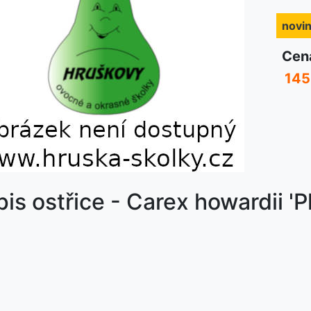
novi
Cen
145
nka
is ostřice - Carex howardii '