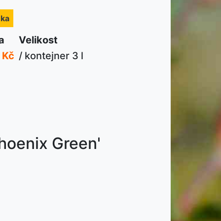
nka
a
Velikost
 Kč
/ kontejner 3 l
Phoenix Green'