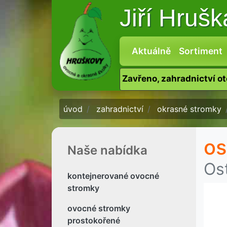
Jiří Hruš
Aktuálně
Sortiment
Zavřeno, zahradnictví o
úvod
zahradnictví
okrasné stromky
os
Naše nabídka
Os
kontejnerované ovocné
stromky
ovocné stromky
prostokořené