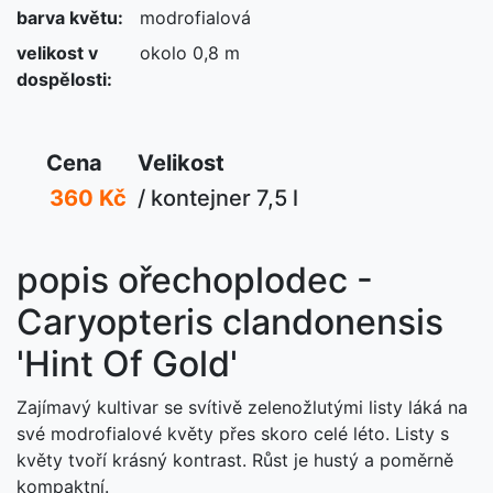
barva květu:
modrofialová
velikost v
okolo 0,8 m
dospělosti:
Cena
Velikost
360 Kč
/ kontejner 7,5 l
popis ořechoplodec -
Caryopteris clandonensis
'Hint Of Gold'
Zajímavý kultivar se svítivě zelenožlutými listy láká na
své modrofialové květy přes skoro celé léto. Listy s
květy tvoří krásný kontrast. Růst je hustý a poměrně
kompaktní.