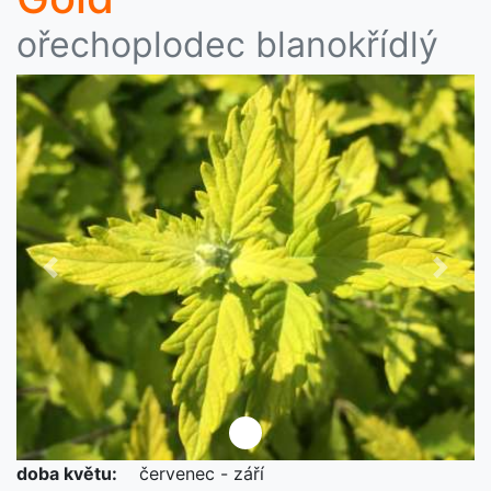
ořechoplodec blanokřídlý
Předchozí
Další
doba květu:
červenec - září