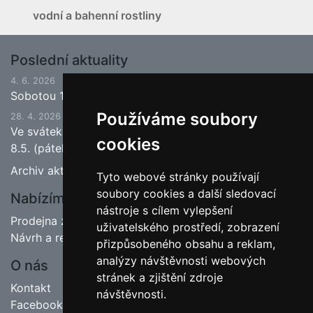
vodní a bahenní rostliny
Poslední aktuality
4. 6. 2026
Sobotou 13.6.2026 bude ukončena jarní sezona.
Používáme soubory
28. 4. 2026
Ve svátek 1.5. (pátek) bude naše prodejna zavřena a
cookies
8.5. (pátek) bude otevřeno.
Archiv aktualit
Tyto webové stránky používají
soubory cookies a další sledovací
Nabízíme
nástroje s cílem vylepšení
Prodejna zahradnictví
uživatelského prostředí, zobrazení
Návrh a realizace zahrad
přizpůsobeného obsahu a reklam,
analýzy návštěvnosti webových
O nás
stránek a zjištění zdroje
Kontakt
návštěvnosti.
Facebook