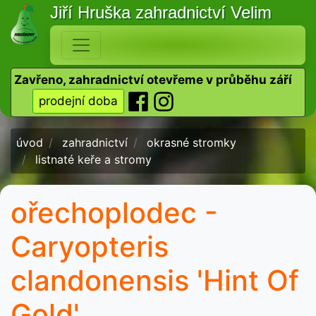
Jiří Hruška
zahradnictví Velim
Zavřeno, zahradnictví otevřeme v průběhu září
prodejní doba
úvod
zahradnictví
okrasné stromky
listnaté keře a stromy
ořechoplodec -
Caryopteris
clandonensis 'Hint Of
Gold'