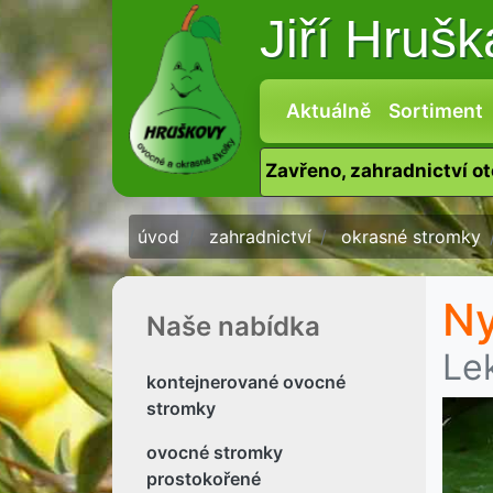
Jiří Hruš
Aktuálně
Sortiment
Zavřeno, zahradnictví o
úvod
zahradnictví
okrasné stromky
Ny
Naše nabídka
Le
kontejnerované ovocné
stromky
ovocné stromky
prostokořené