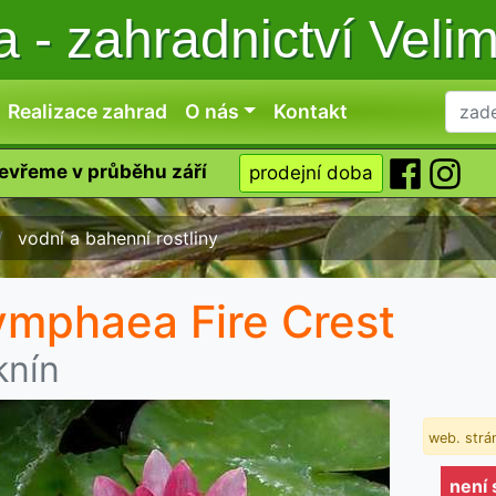
ka
-
zahradnictví Veli
Realizace zahrad
O nás
Kontakt
tevřeme v průběhu září
prodejní doba
vodní a bahenní rostliny
mphaea Fire Crest
knín
web. strán
není