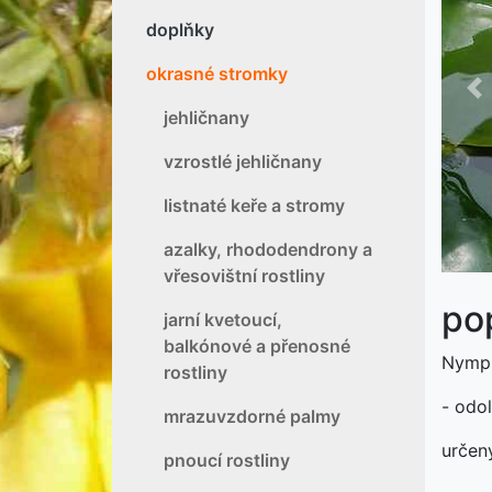
doplňky
okrasné stromky
P
jehličnany
vzrostlé jehličnany
listnaté keře a stromy
azalky, rhododendrony a
vřesovištní rostliny
po
jarní kvetoucí,
balkónové a přenosné
Nymph
rostliny
- odo
mrazuvzdorné palmy
určený
pnoucí rostliny