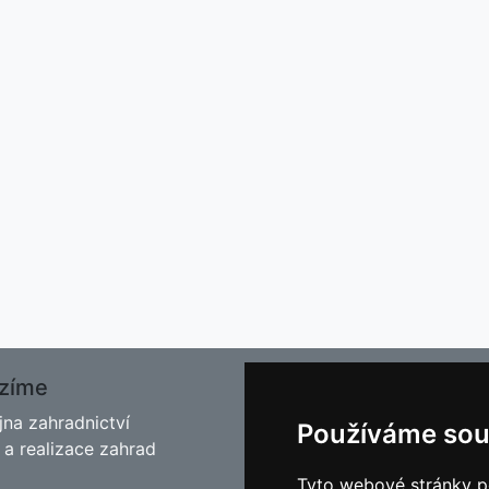
zíme
O nás
jna zahradnictví
Kontakt
Používáme sou
 a realizace zahrad
Facebook
Blog - Rady pro zahrádkář
Tyto webové stránky po