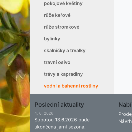
pokojové květiny
růže keřové
růže stromkové
bylinky
skalničky a trvalky
travní osivo
trávy a kapradiny
vodní a bahenní rostliny
Poslední aktuality
Nabí
4. 6. 2026
Prode
Sobotou 13.6.2026 bude
Návrh
ukončena jarní sezona.