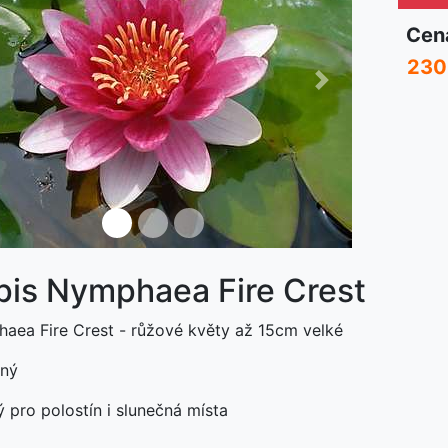
Cen
230
ředchozí
Další
není skladem
pis Nymphaea Fire Crest
aea Fire Crest - růžové květy až 15cm velké
lný
 pro polostín i slunečná místa