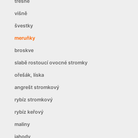
třešně
višně
švestky
meruňky
broskve
slabě rostoucí ovocné stromky
ořešák, líska
angrešt stromkový
rybíz stromkový
rybíz keřový
maliny
jahody