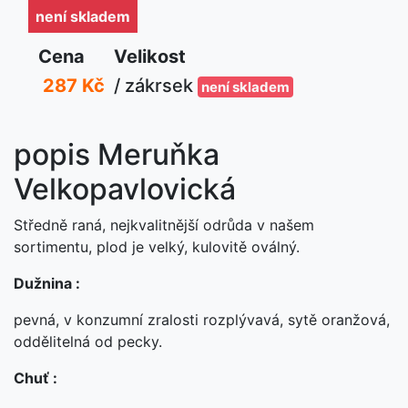
není skladem
Cena
Velikost
287 Kč
/ zákrsek
není skladem
popis Meruňka
Velkopavlovická
Středně raná, nejkvalitnější odrůda v našem
sortimentu, plod je velký, kulovitě oválný.
Dužnina :
pevná, v konzumní zralosti rozplývavá, sytě oranžová,
oddělitelná od pecky.
Chuť :