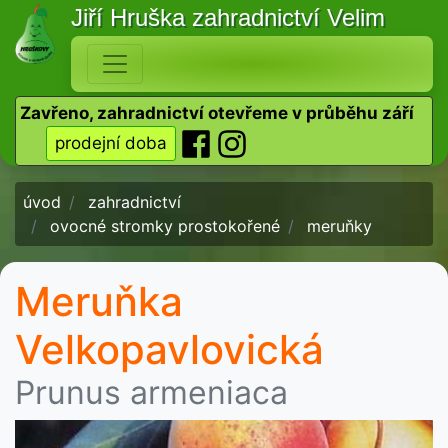
Jiří Hruška
zahradnictví Velim
Zavřeno, zahradnictví otevřeme v průběhu září
prodejní doba
úvod
zahradnictví
ovocné stromky prostokořené
meruňky
Meruňka
Velkopavlovická
Prunus armeniaca