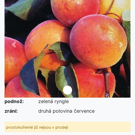
Předchozí
Další
podnož:
zelená ryngle
není skladem
zrání:
druhá polovina července
prostokořenné již nejsou v prodeji