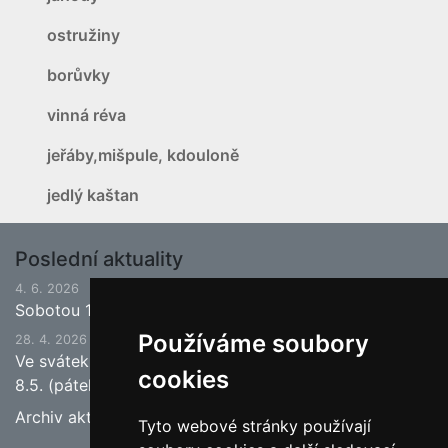
ostružiny
borůvky
vinná réva
jeřáby,mišpule, kdouloně
jedlý kaštan
Poslední aktuality
4. 6. 2026
Sobotou 13.6.2026 bude ukončena jarní sezona.
Používáme soubory
28. 4. 2026
Ve svátek 1.5. (pátek) bude naše prodejna zavřena a
cookies
8.5. (pátek) bude otevřeno.
Archiv aktualit
Tyto webové stránky používají