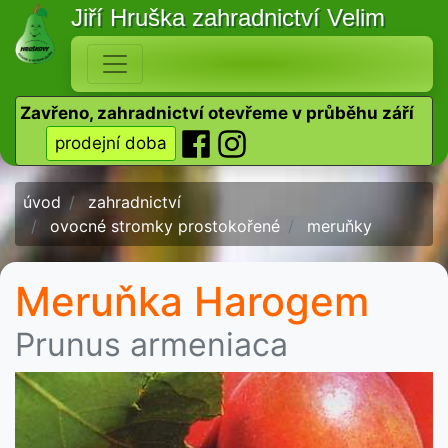
Jiří Hruška
zahradnictví Velim
Zavřeno, zahradnictví otevřeme v průběhu září
prodejní doba
úvod
zahradnictví
ovocné stromky prostokořené
meruňky
Meruňka Harogem
Prunus armeniaca