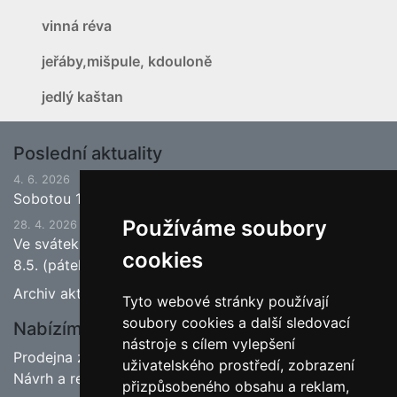
vinná réva
jeřáby,mišpule, kdouloně
jedlý kaštan
Poslední aktuality
4. 6. 2026
Sobotou 13.6.2026 bude ukončena jarní sezona.
Používáme soubory
28. 4. 2026
Ve svátek 1.5. (pátek) bude naše prodejna zavřena a
cookies
8.5. (pátek) bude otevřeno.
Archiv aktualit
Tyto webové stránky používají
soubory cookies a další sledovací
Nabízíme
nástroje s cílem vylepšení
Prodejna zahradnictví
uživatelského prostředí, zobrazení
Návrh a realizace zahrad
přizpůsobeného obsahu a reklam,