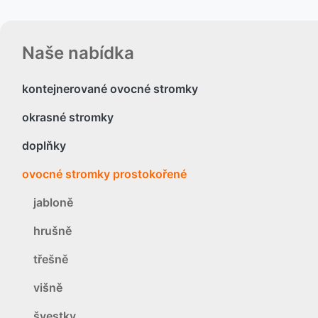
Naše nabídka
kontejnerované ovocné stromky
okrasné stromky
doplňky
ovocné stromky prostokořené
jabloně
hrušně
třešně
višně
švestky