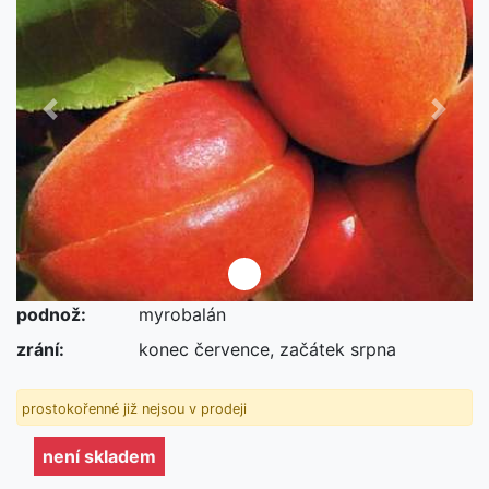
Předchozí
Další
podnož:
myrobalán
není skladem
zrání:
konec července, začátek srpna
prostokořenné již nejsou v prodeji
není skladem