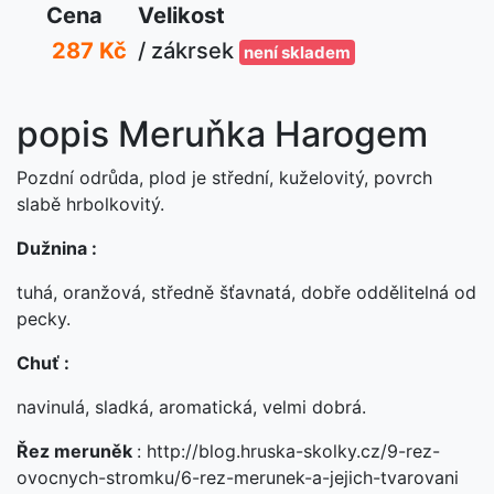
Cena
Velikost
287 Kč
/ zákrsek
není skladem
popis Meruňka Harogem
Pozdní odrůda, plod je střední, kuželovitý, povrch
slabě hrbolkovitý.
Dužnina :
tuhá, oranžová, středně šťavnatá, dobře oddělitelná od
pecky.
Chuť :
navinulá, sladká, aromatická, velmi dobrá.
Řez meruněk
: http://blog.hruska-skolky.cz/9-rez-
ovocnych-stromku/6-rez-merunek-a-jejich-tvarovani