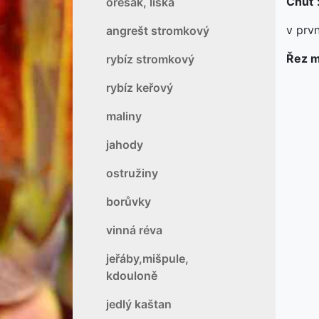
Chuť 
ořešák, líska
v prv
angrešt stromkový
Řez 
rybíz stromkový
rybíz keřový
maliny
jahody
ostružiny
borůvky
vinná réva
jeřáby,mišpule,
kdouloně
jedlý kaštan