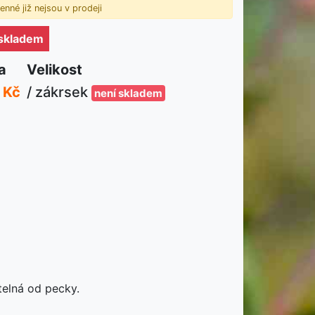
nné již nejsou v prodeji
 skladem
a
Velikost
 Kč
/ zákrsek
není skladem
telná od pecky.