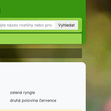
m
Vyhledat
zelená ryngle
druhá polovina července