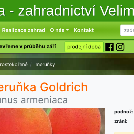
ka
-
zahradnictví Veli
Realizace zahrad
O nás
Kontakt
tevřeme v průběhu září
prodejní doba
rostokořené
meruňky
ruňka Goldrich
unus armeniaca
podnož:
zrání: