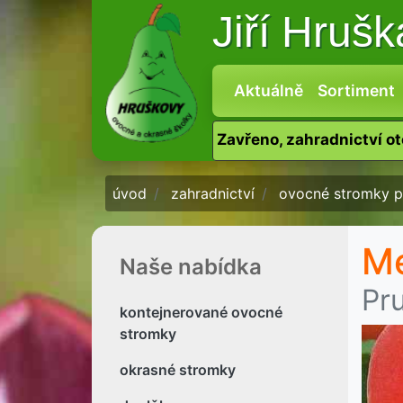
Jiří Hruš
Aktuálně
Sortiment
Zavřeno, zahradnictví o
úvod
zahradnictví
ovocné stromky p
Me
Naše nabídka
Pr
kontejnerované ovocné
stromky
okrasné stromky