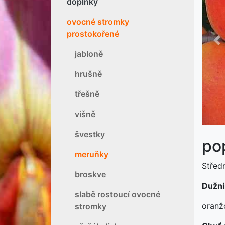
doplňky
ovocné stromky
prostokořené
P
jabloně
hrušně
třešně
višně
švestky
po
meruňky
Středn
broskve
Dužni
slabě rostoucí ovocné
oranž
stromky