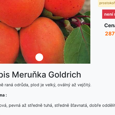
prostokoře
není
ředchozí
Další
Cen
287
není skladem
pis Meruňka Goldrich
ě raná odrůda, plod je velký, oválný až vejčitý.
na :
ová, pevná až středně tuhá, středně šťavnatá, dobře odděli