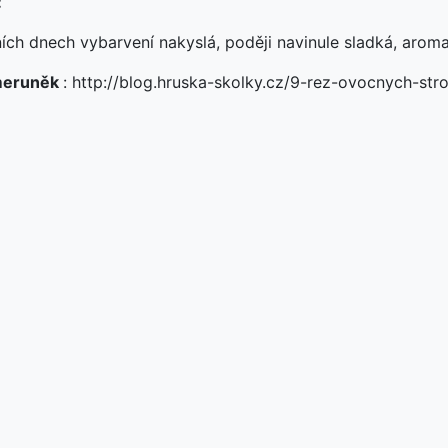
:
ních dnech vybarvení nakyslá, poději navinule sladká, aroma
meruněk
: http://blog.hruska-skolky.cz/9-rez-ovocnych-st