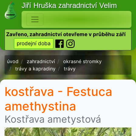
Jiří Hruška
zahradnictví Velim
Zavřeno, zahradnictví otevřeme v průběhu září
prodejní doba
úvod
zahradnictví
okrasné stromky
trávy a kapradiny
trávy
kostřava - Festuca
amethystina
Kostřava ametystová