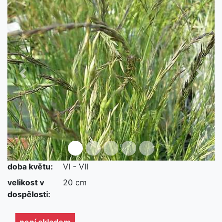
Předchozí
Další
doba květu:
VI - VII
není skladem
velikost v
20 cm
dospělosti:
není skladem