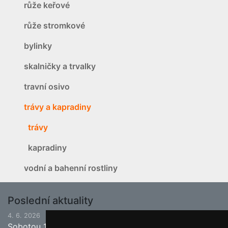
růže keřové
růže stromkové
bylinky
skalničky a trvalky
travní osivo
trávy a kapradiny
trávy
kapradiny
vodní a bahenní rostliny
Poslední aktuality
4. 6. 2026
Sobotou 13.6.2026 bude ukončena jarní sezona.