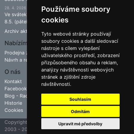
Používáme soubory
28. 4. 2026
Ve svátek 1.5. (pátek) bude naše prodejna zavřena a
cookies
8.5. (pátek) bude otevřeno.
Archiv aktualit
Tyto webové stránky používají
soubory cookies a další sledovací
Nabízíme
nástroje s cílem vylepšení
Prodejna zahradnictví
uživatelského prostředí, zobrazení
Návrh a realizace zahrad
přizpůsobeného obsahu a reklam,
analýzy návštěvnosti webových
O nás
stránek a zjištění zdroje
Kontakt
návštěvnosti.
Facebook
Blog - Rady pro zahrádkáře
Souhlasím
Historie
Cookies
Odmítám
Copyright ©
poslední aktualizace 23. 7. 2026 09:45
Upravit mé předvolby
2003 - 2026
Jipas - tvorba internetových stránek