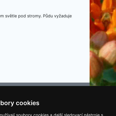
ém světle pod stromy. Půdu vyžaduje
bory cookies
e
užívají soubory cookies a další sledovací nástroje s