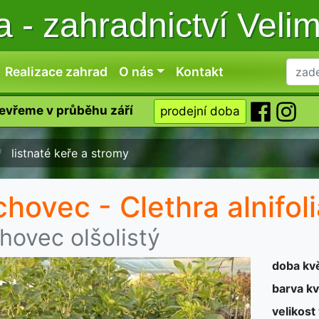
ka
-
zahradnictví Veli
Realizace zahrad
O nás
Kontakt
tevřeme v průběhu září
prodejní doba
listnaté keře a stromy
chovec - Clethra alnifol
hovec olšolistý
doba kv
barva kv
velikost