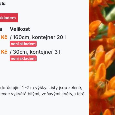
ti:
 skladem
a
Velikost
 Kč
/ 160cm, kontejner 20 l
není skladem
 Kč
/ 30cm, kontejner 3 l
není skladem
a
růstající 1 -2 m výšky. Listy jsou zelené,
vence vykvétá bílými, voňavými květy, které