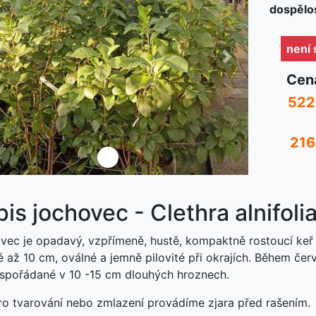
dospělos
není
ředchozí
Další
Cen
522
216
není skladem
is jochovec - Clethra alnifoli
vec je opadavý, vzpřímeně, hustě, kompaktně rostoucí keř do
é až 10 cm, oválné a jemně pilovité při okrajích. Během čer
uspořádané v 10 -15 cm dlouhých hroznech.
ro tvarování nebo zmlazení provádíme zjara před rašením.