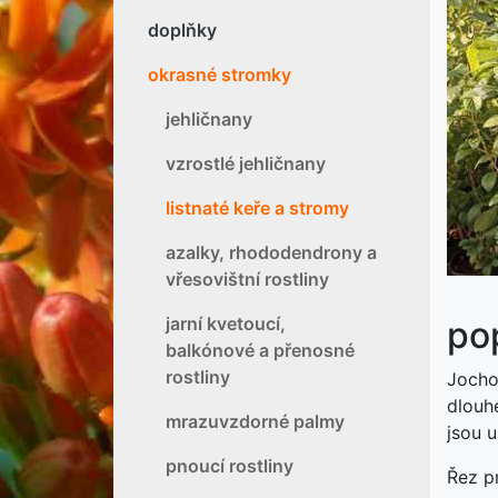
doplňky
okrasné stromky
P
jehličnany
vzrostlé jehličnany
listnaté keře a stromy
azalky, rhododendrony a
vřesovištní rostliny
jarní kvetoucí,
pop
balkónové a přenosné
rostliny
Jocho
dlouh
mrazuvzdorné palmy
jsou 
pnoucí rostliny
Řez p