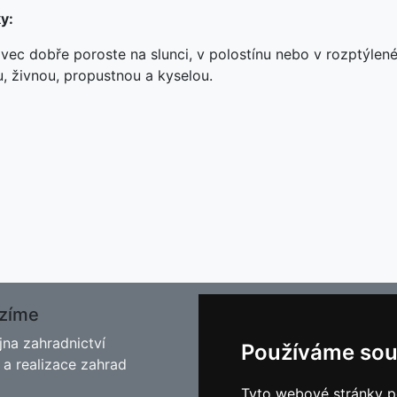
y:
vec dobře poroste na slunci, v polostínu nebo v rozptýlen
u, živnou, propustnou a kyselou.
zíme
O nás
jna zahradnictví
Kontakt
Používáme sou
 a realizace zahrad
Facebook
Blog - Rady pro zahrádkář
Tyto webové stránky po