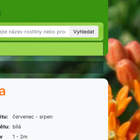
m
Vyhledat
ia
ětu:
červenec - srpen
ětu:
bílá
 v
1 - 2m