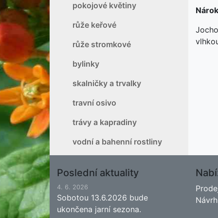
pokojové květiny
Nárok
růže keřové
Jocho
vlhko
růže stromkové
bylinky
skalničky a trvalky
travní osivo
trávy a kapradiny
vodní a bahenní rostliny
Poslední aktuality
Nabí
4. 6. 2026
Prode
Sobotou 13.6.2026 bude
Návrh
ukončena jarní sezona.