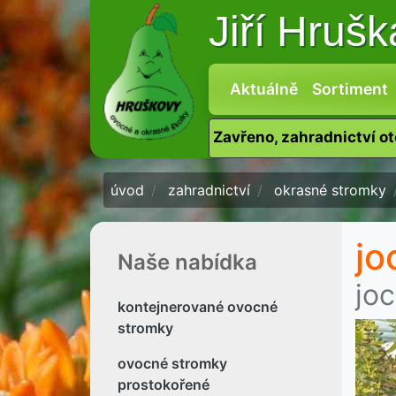
Jiří Hruš
Aktuálně
Sortiment
Zavřeno, zahradnictví o
úvod
zahradnictví
okrasné stromky
jo
Naše nabídka
joc
kontejnerované ovocné
stromky
ovocné stromky
prostokořené