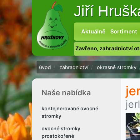
Jiří Hruš
Aktuálně
Sortiment
Zavřeno, zahradnictví o
úvod
zahradnictví
okrasné stromky
je
Naše nabídka
jer
kontejnerované ovocné
stromky
ovocné stromky
prostokořené