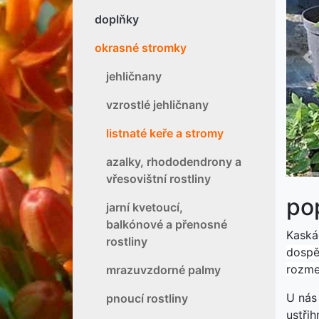
doplňky
okrasné stromky
P
jehličnany
vzrostlé jehličnany
listnaté keře a stromy
azalky, rhododendrony a
vřesovištní rostliny
pop
jarní kvetoucí,
balkónové a přenosné
Kaskád
rostliny
dospěl
rozme
mrazuvzdorné palmy
U nás
pnoucí rostliny
ustřih