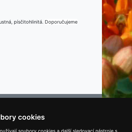
stná, písčitohlinitá.
Doporučujeme
bory cookies
e
užívají soubory cookies a další sledovací nástroje s