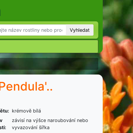
m
Vyhledat
Pendula'..
ětu:
krémově bílá
 v
závisí na výšce naroubování nebo
ti:
vyvazování šířka