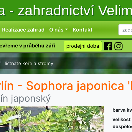
ka
-
zahradnictví Veli
Realizace zahrad
O nás
Kontakt
tevřeme v průběhu září
prodejní doba
listnaté keře a stromy
rlín - Sophora japonica '
lín japonský
barva kv
velikost
dospělos