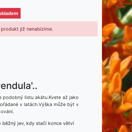
 skladem
 produkt již nenabízíme.
endula'..
je podobný listu akátu.
Kvete až jako
pořádané v latách.
Výška může být v
ování.
 běžný jev, kdy stačí konce větví