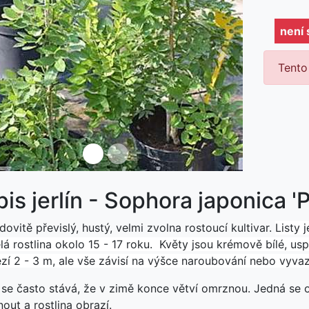
není
ředchozí
Další
Tento
není skladem
is jerlín - Sophora japonica 'P
ovitě převislý, hustý, velmi zvolna rostoucí kultivar.
Listy 
á rostlina okolo 15 - 17 roku. Květy jsou krémově bílé, us
zí 2 - 3 m, ale vše závisí na výšce naroubování nebo vyvaz
 se často stává, že v zimě konce větví omrznou. Jedná se o
nout a rostlina obrazí.