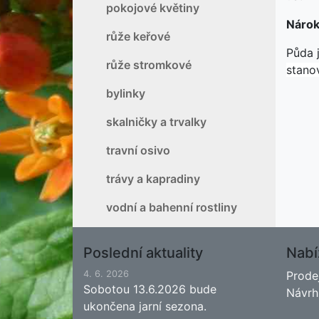
pokojové květiny
Nárok
růže keřové
Půda j
růže stromkové
stano
bylinky
skalničky a trvalky
travní osivo
trávy a kapradiny
vodní a bahenní rostliny
Poslední aktuality
Nabí
4. 6. 2026
Prode
Sobotou 13.6.2026 bude
Návrh
ukončena jarní sezona.