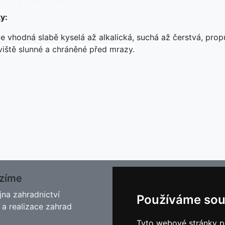
y:
e vhodná slabě kyselá až alkalická, suchá až čerstvá, propu
viště slunné a chráněné před mrazy.
zíme
O nás
jna zahradnictví
Kontakt
Používáme sou
 a realizace zahrad
Facebook
Blog - Rady pro zahrádkář
Tyto webové stránky po