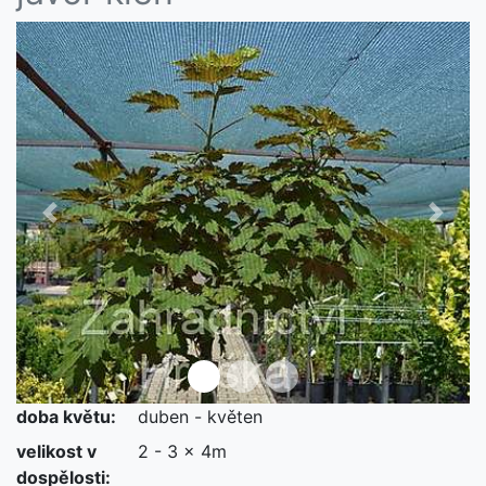
Předchozí
Další
doba květu:
duben - květen
velikost v
2 - 3 x 4m
dospělosti: