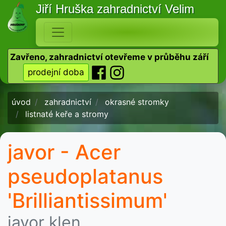
Jiří Hruška
zahradnictví Velim
Zavřeno, zahradnictví otevřeme v průběhu září
prodejní doba
úvod
zahradnictví
okrasné stromky
listnaté keře a stromy
javor - Acer
pseudoplatanus
'Brilliantissimum'
javor klen