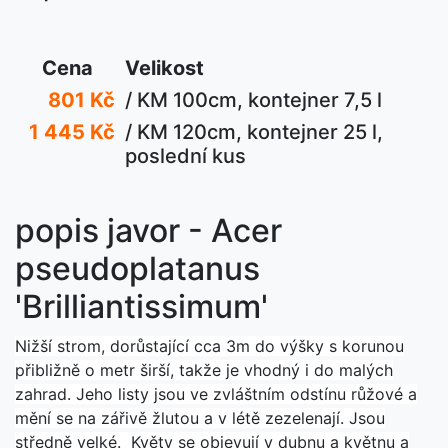
Cena
Velikost
801 Kč
/ KM 100cm, kontejner 7,5 l
1 445 Kč
/ KM 120cm, kontejner 25 l,
poslední kus
popis javor - Acer
pseudoplatanus
'Brilliantissimum'
Nižší strom, dorůstající cca 3m do výšky s korunou
přibližně o metr širší, takže je vhodný i do malých
zahrad.
Jeho listy jsou ve zvláštním odstínu růžové a
mění se na zářivě žlutou a v létě zezelenají. Jsou
středně velké. Květy se objevují v dubnu a květnu a