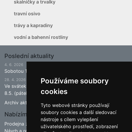
skalničky a trvalky
travní osivo
trávy a kapradiny
vodní a bahenní rostliny
Poslední aktuality
4. 6. 2026
Sobotou 13.6.2026 bude ukončena jarní sezona.
Používáme soubory
28. 4. 2026
Ve svátek 1.5. (pátek) bude naše prodejna zavřena a
cookies
8.5. (pátek) bude otevřeno.
Archiv aktualit
Tyto webové stránky používají
soubory cookies a další sledovací
Nabízíme
nástroje s cílem vylepšení
Prodejna zahradnictví
uživatelského prostředí, zobrazení
Návrh a realizace zahrad