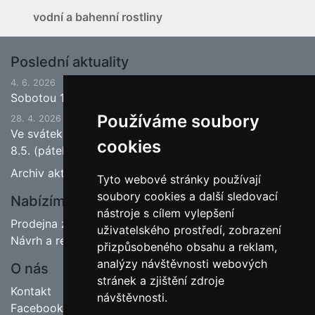
vodní a bahenní rostliny
Poslední aktuality
4. 6. 2026
Sobotou 13.6.2026 bude ukončena jarní sezona.
Používáme soubory
28. 4. 2026
Ve svátek 1.5. (pátek) bude naše prodejna zavřena a
cookies
8.5. (pátek) bude otevřeno.
Archiv aktualit
Tyto webové stránky používají
soubory cookies a další sledovací
Nabízíme
nástroje s cílem vylepšení
Prodejna zahradnictví
uživatelského prostředí, zobrazení
Návrh a realizace zahrad
přizpůsobeného obsahu a reklam,
analýzy návštěvnosti webových
O nás
stránek a zjištění zdroje
Kontakt
návštěvnosti.
Facebook