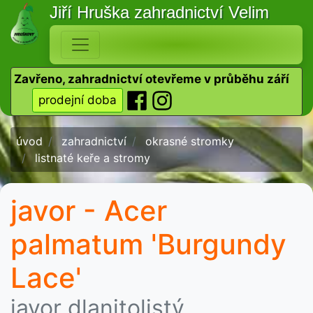
Jiří Hruška
zahradnictví Velim
Zavřeno, zahradnictví otevřeme v průběhu září
prodejní doba
úvod
zahradnictví
okrasné stromky
listnaté keře a stromy
javor - Acer
palmatum 'Burgundy
Lace'
javor dlanitolistý