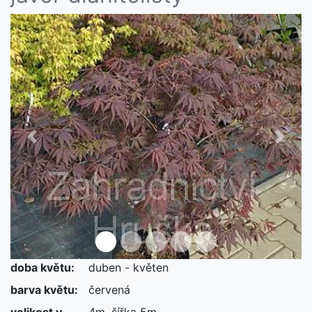
Předchozí
Další
doba květu:
duben - květen
barva květu:
červená
velikost v
4m, šířka 5m.