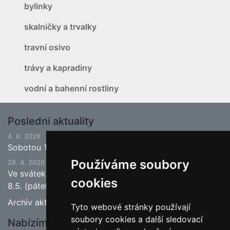
bylinky
skalničky a trvalky
travní osivo
trávy a kapradiny
vodní a bahenní rostliny
Poslední aktuality
4. 6. 2026
Sobotou 13.6.2026 bude ukončena jarní sezona.
Používáme soubory
28. 4. 2026
Ve svátek 1.5. (pátek) bude naše prodejna zavřena a
cookies
8.5. (pátek) bude otevřeno.
Archiv aktualit
Tyto webové stránky používají
soubory cookies a další sledovací
Nabízíme