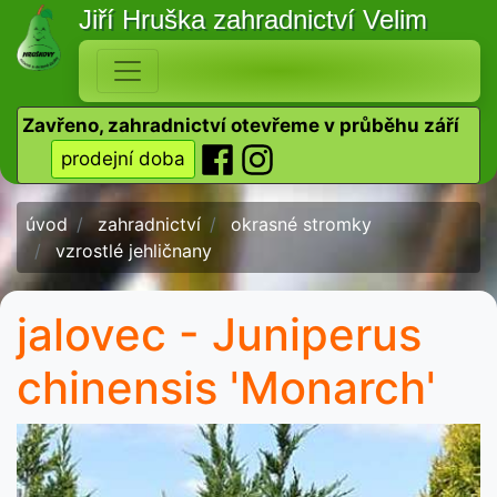
Jiří Hruška
zahradnictví Velim
Zavřeno, zahradnictví otevřeme v průběhu září
prodejní doba
úvod
zahradnictví
okrasné stromky
vzrostlé jehličnany
jalovec - Juniperus
chinensis 'Monarch'