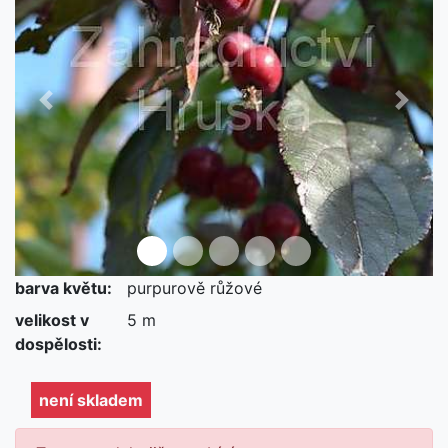
Předchozí
Další
barva květu:
purpurově růžové
není skladem
velikost v
5 m
dospělosti:
není skladem