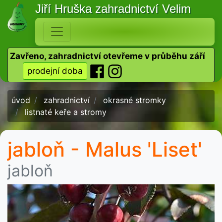
Jiří Hruška
zahradnictví Velim
Zavřeno, zahradnictví otevřeme v průběhu září
prodejní doba
úvod
zahradnictví
okrasné stromky
listnaté keře a stromy
jabloň - Malus 'Liset'
jabloň