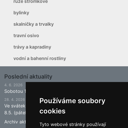
růže stromkové
bylinky
skalničky a trvalky
travní osivo
trávy a kapradiny
vodní a bahenní rostliny
Poslední aktuality
4. 6. 2026
Sobotou 13.6.2026 bude ukončena jarní sezona.
Používáme soubory
28. 4. 2026
Ve svátek 1.5. (pátek) bude naše prodejna zavřena a
cookies
8.5. (pátek) bude otevřeno.
Archiv aktualit
Tyto webové stránky používají