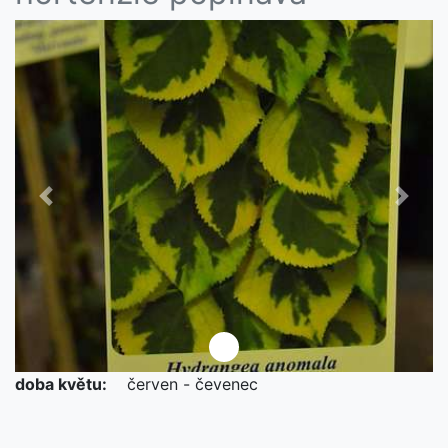
Předchozí
Další
doba květu:
červen - čevenec