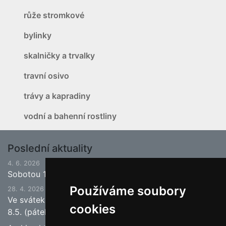
růže stromkové
bylinky
skalničky a trvalky
travní osivo
trávy a kapradiny
vodní a bahenní rostliny
Poslední aktuality
4. 6. 2026
Sobotou 13.6.2026 bude ukončena jarní sezona.
Používáme soubory
28. 4. 2026
Ve svátek 1.5. (pátek) bude naše prodejna zavřena a
cookies
8.5. (pátek) bude otevřeno.