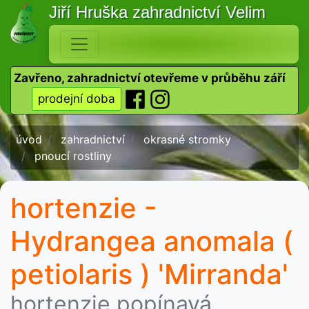
Jiří Hruška
zahradnictví Velim
Zavřeno, zahradnictví otevřeme v průběhu září
prodejní doba
úvod
zahradnictví
okrasné stromky
pnoucí rostliny
hortenzie -
Hydrangea anomala (
petiolaris ) 'Mirranda'
hortenzie popínavá