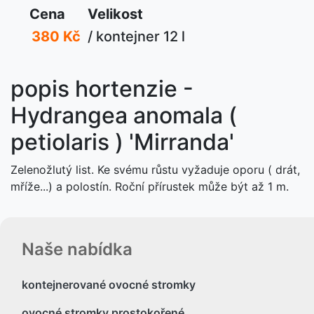
Cena
Velikost
380 Kč
/ kontejner 12 l
popis hortenzie -
Hydrangea anomala (
petiolaris ) 'Mirranda'
Zelenožlutý list. Ke svému růstu vyžaduje oporu ( drát,
mříže...) a polostín. Roční přírustek může být až 1 m.
Naše nabídka
kontejnerované ovocné stromky
ovocné stromky prostokořené