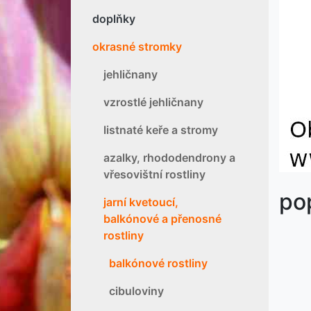
doplňky
okrasné stromky
jehličnany
vzrostlé jehličnany
listnaté keře a stromy
azalky, rhododendrony a
vřesovištní rostliny
po
jarní kvetoucí,
balkónové a přenosné
rostliny
balkónové rostliny
cibuloviny