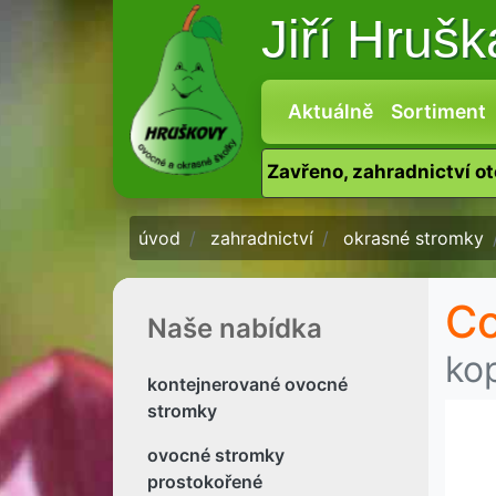
Jiří Hruš
Aktuálně
Sortiment
Zavřeno, zahradnictví o
úvod
zahradnictví
okrasné stromky
Co
Naše nabídka
ko
kontejnerované ovocné
stromky
ovocné stromky
prostokořené