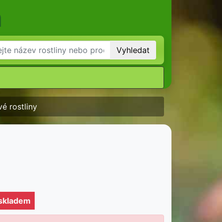
m
Vyhledat
é rostliny
 skladem