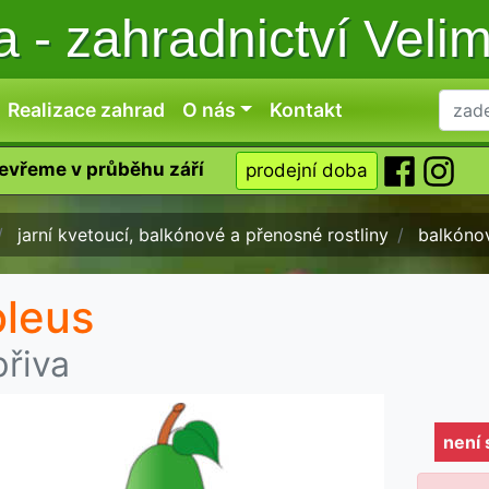
ka
-
zahradnictví Veli
Realizace zahrad
O nás
Kontakt
tevřeme v průběhu září
prodejní doba
jarní kvetoucí, balkónové a přenosné rostliny
balkónov
leus
přiva
není