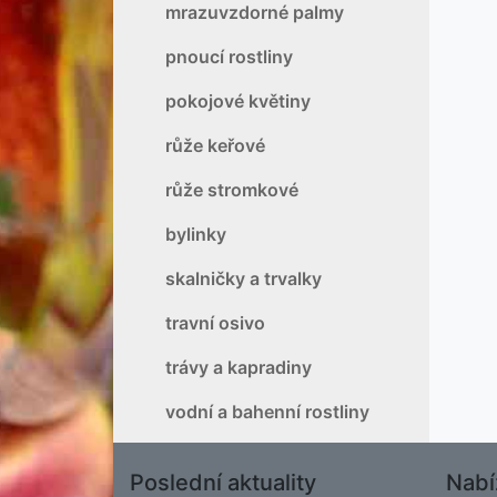
mrazuvzdorné palmy
pnoucí rostliny
pokojové květiny
růže keřové
růže stromkové
bylinky
skalničky a trvalky
travní osivo
trávy a kapradiny
vodní a bahenní rostliny
Poslední aktuality
Nabí