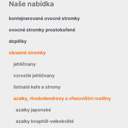
Naše nabídka
kontejnerované ovocné stromky
ovocné stromky prostokořené
doplňky
okrasné stromky
jehličnany
vzrostlé jehličnany
listnaté keře a stromy
azalky, rhododendrony a vřesovištní rostliny
azalky japonské
azalky knaphill-velkokvěté