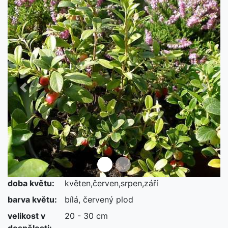
Předchozí
Další
doba květu:
květen,červen,srpen,září
barva květu:
bílá, červený plod
velikost v
20 - 30 cm
dospělosti: