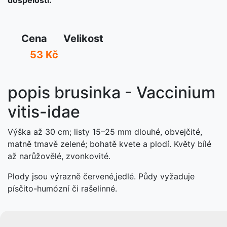
Cena
Velikost
53 Kč
popis brusinka - Vaccinium
vitis-idae
Výška až 30 cm; listy 15–25 mm dlouhé, obvejčité,
matně tmavě zelené; bohatě kvete a plodí. Květy bílé
až narůžovělé, zvonkovité.
Plody jsou výrazně červené,jedlé. Půdy vyžaduje
písčito-humózní či rašelinné.