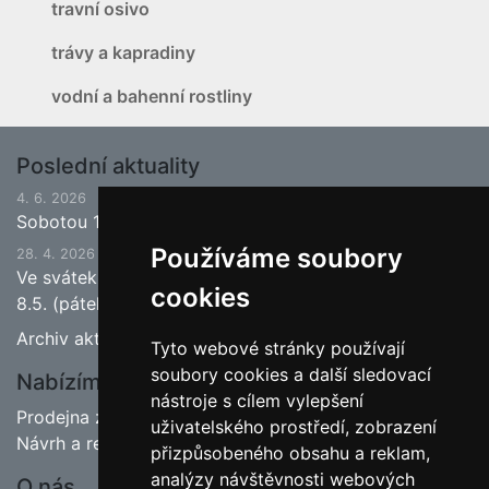
travní osivo
trávy a kapradiny
vodní a bahenní rostliny
Poslední aktuality
4. 6. 2026
Sobotou 13.6.2026 bude ukončena jarní sezona.
Používáme soubory
28. 4. 2026
Ve svátek 1.5. (pátek) bude naše prodejna zavřena a
cookies
8.5. (pátek) bude otevřeno.
Archiv aktualit
Tyto webové stránky používají
soubory cookies a další sledovací
Nabízíme
nástroje s cílem vylepšení
Prodejna zahradnictví
uživatelského prostředí, zobrazení
Návrh a realizace zahrad
přizpůsobeného obsahu a reklam,
analýzy návštěvnosti webových
O nás