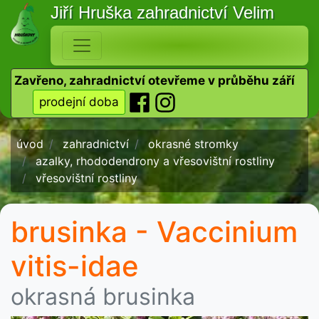
Jiří Hruška
zahradnictví Velim
Zavřeno, zahradnictví otevřeme v průběhu září
prodejní doba
úvod
zahradnictví
okrasné stromky
azalky, rhododendrony a vřesovištní rostliny
vřesovištní rostliny
brusinka - Vaccinium
vitis-idae
okrasná brusinka