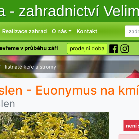
ka
-
zahradnictví Veli
Realizace zahrad
O nás
Kontakt
tevřeme v průběhu září
prodejní doba
listnaté keře a stromy
slen - Euonymus na km
slen
není