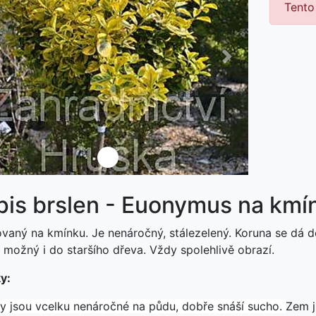
Tento
ředchozí
Další
není skladem
pis brslen - Euonymus na kmí
vaný na kmínku. Je nenáročný, stálezelený. Koruna se dá d
 možný i do staršího dřeva. Vždy spolehlivě obrazí.
y:
ny jsou vcelku nenáročné na půdu, dobře snáší sucho.
Zem j