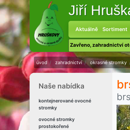
Jiří Hruš
Aktuálně
Sortiment
Zavřeno, zahradnictví o
úvod
zahradnictví
okrasné stromky
br
Naše nabídka
br
kontejnerované ovocné
stromky
ovocné stromky
prostokořené