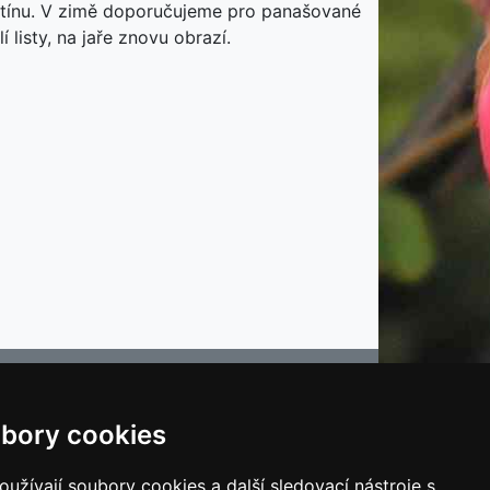
 stínu. V zimě doporučujeme pro panašované
 listy, na jaře znovu obrazí.
bory cookies
e
užívají soubory cookies a další sledovací nástroje s