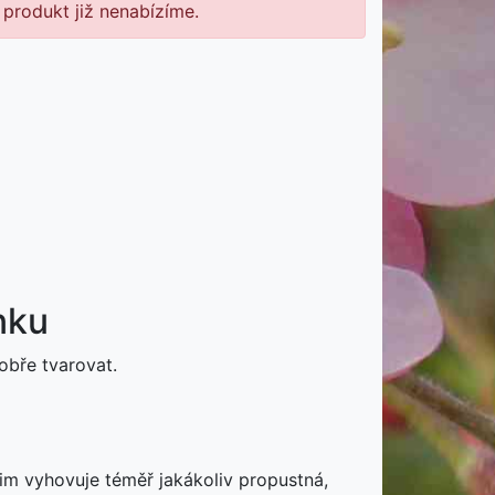
 produkt již nenabízíme.
nku
obře tvarovat.
im vyhovuje téměř jakákoliv propustná,