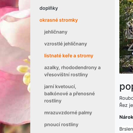
doplňky
okrasné stromky
P
jehličnany
vzrostlé jehličnany
listnaté keře a stromy
azalky, rhododendrony a
vřesovištní rostliny
po
jarní kvetoucí,
balkónové a přenosné
Roubo
rostliny
Řez je
mrazuvzdorné palmy
Nárok
pnoucí rostliny
Brsle