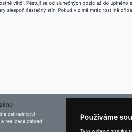
ostně vlhčí. Pěstují se od slunečných pozic až do úplného
ary alespoň částečný stín. Pokud v zimě mráz rostlině připálí
zíme
O nás
jna zahradnictví
Kontakt
Používáme sou
 a realizace zahrad
Facebook
Blog - Rady pro zahrádkář
Tyto webové stránky po