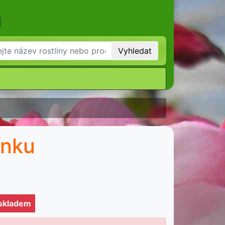
m
Vyhledat
ínku
 skladem