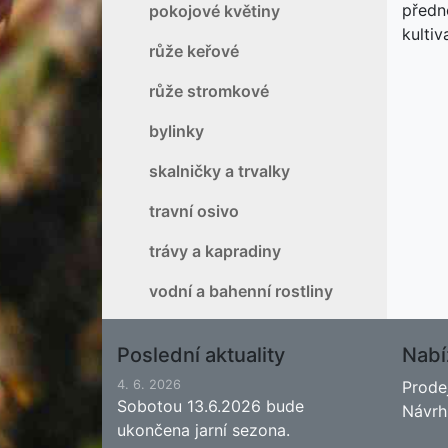
předn
pokojové květiny
kultiv
růže keřové
růže stromkové
bylinky
skalničky a trvalky
travní osivo
trávy a kapradiny
vodní a bahenní rostliny
Poslední aktuality
Nabí
4. 6. 2026
Prode
Sobotou 13.6.2026 bude
Návrh
ukončena jarní sezona.