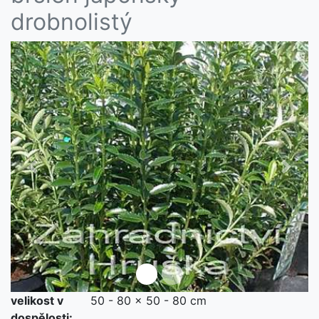
drobnolistý
Předchozí
Další
velikost v
50 - 80 x 50 - 80 cm
není skladem
dospělosti: