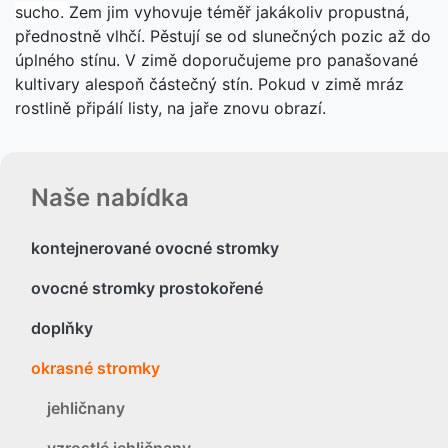
sucho.
Zem jim vyhovuje téměř jakákoliv propustná,
přednostně vlhčí. Pěstují se od slunečných pozic až do
úplného stínu. V zimě doporučujeme pro panašované
kultivary alespoň částečný stín. Pokud v zimě mráz
rostlině připálí listy, na jaře znovu obrazí.
Naše nabídka
kontejnerované ovocné stromky
ovocné stromky prostokořené
doplňky
okrasné stromky
jehličnany
vzrostlé jehličnany