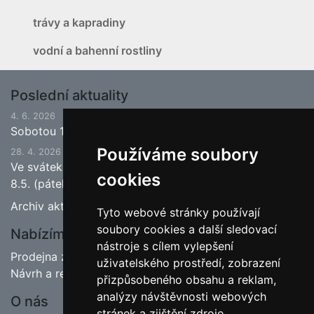
trávy a kapradiny
vodní a bahenní rostliny
Poslední aktuality
4. 6. 2026
Sobotou 13.6.2026 bude ukončena jarní sezona.
Používáme soubory
28. 4. 2026
Ve svátek 1.5. (pátek) bude naše prodejna zavřena a
cookies
8.5. (pátek) bude otevřeno.
Archiv aktualit
Tyto webové stránky používají
soubory cookies a další sledovací
Nabízíme
nástroje s cílem vylepšení
Prodejna zahradnictví
uživatelského prostředí, zobrazení
Návrh a realizace zahrad
přizpůsobeného obsahu a reklam,
analýzy návštěvnosti webových
O nás
stránek a zjištění zdroje