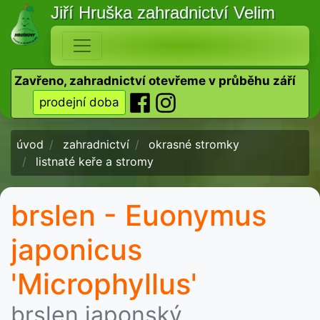
Jiří Hruška
zahradnictví Velim
Zavřeno, zahradnictví otevřeme v průběhu září
prodejní doba
úvod
zahradnictví
okrasné stromky
listnaté keře a stromy
brslen - Euonymus
japonicus
'Microphyllus'
brslen japonský