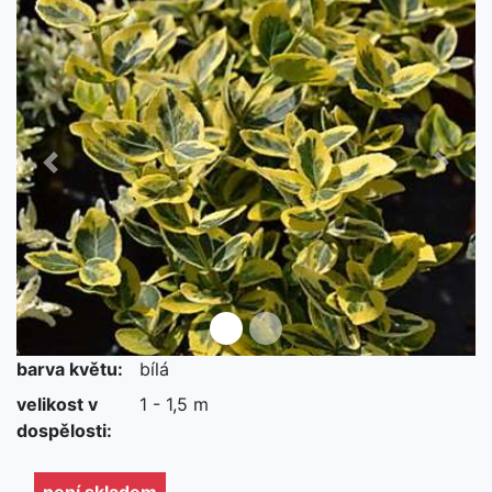
Předchozí
Další
barva květu:
bílá
není skladem
velikost v
1 - 1,5 m
dospělosti:
není skladem