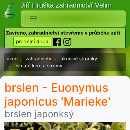
Jiří Hruška
zahradnictví Velim
Zavřeno, zahradnictví otevřeme v průběhu září
prodejní doba
úvod
zahradnictví
okrasné stromky
listnaté keře a stromy
brslen - Euonymus
japonicus 'Marieke'
brslen japonksý