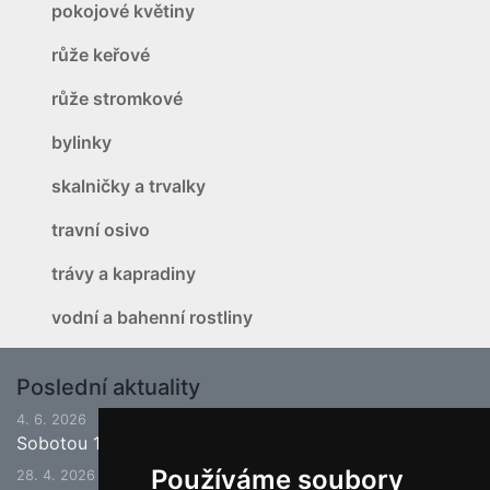
pokojové květiny
růže keřové
růže stromkové
bylinky
skalničky a trvalky
travní osivo
trávy a kapradiny
vodní a bahenní rostliny
Poslední aktuality
4. 6. 2026
Sobotou 13.6.2026 bude ukončena jarní sezona.
Používáme soubory
28. 4. 2026