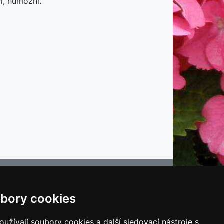
čí, humózní.
bory cookies
e
užívají soubory cookies a další sledovací nástroje s