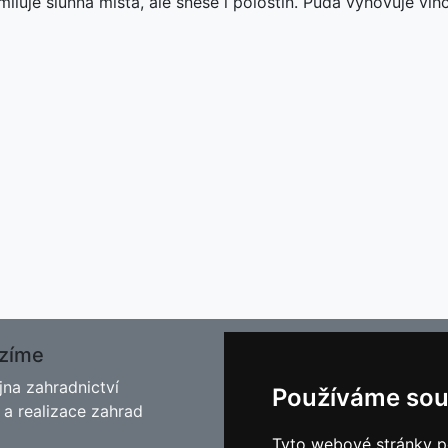
miluje slunná místa, ale snese i polostín. Půda vyhovuje vlh
zíme
O nás
jna zahradnictví
Kontakt
Používáme sou
 a realizace zahrad
Facebook
Blog - Rady pro zahrádkář
Tyto webové stránky po