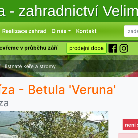
ka
-
zahradnictví Veli
Realizace zahrad
O nás
Kontakt
tevřeme v průběhu září
prodejní doba
listnaté keře a stromy
íza - Betula 'Veruna'
za
není