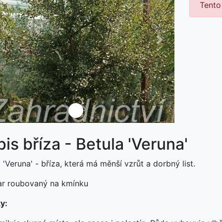
Tento
ředchozí
Další
není skladem
is bříza - Betula 'Veruna'
 'Veruna' - bříza, která má měnší vzrůt a dorbný list.
var roubovaný na kmínku
y: