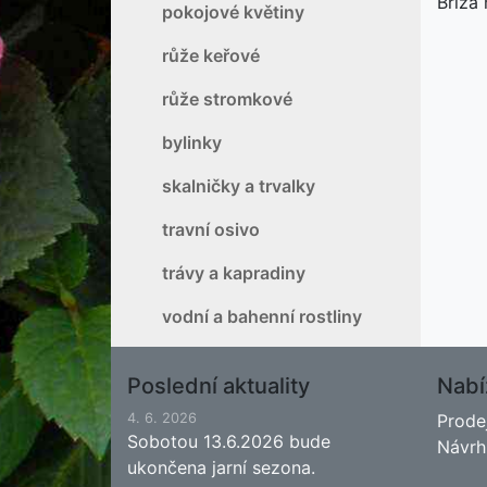
Bříza 
pokojové květiny
růže keřové
růže stromkové
bylinky
skalničky a trvalky
travní osivo
trávy a kapradiny
vodní a bahenní rostliny
Poslední aktuality
Nabí
4. 6. 2026
Prode
Sobotou 13.6.2026 bude
Návrh
ukončena jarní sezona.