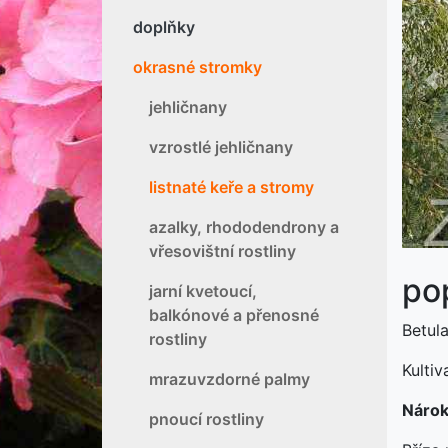
doplňky
okrasné stromky
P
jehličnany
vzrostlé jehličnany
listnaté keře a stromy
azalky, rhododendrony a
vřesovištní rostliny
pop
jarní kvetoucí,
balkónové a přenosné
Betula
rostliny
Kulti
mrazuvzdorné palmy
Nárok
pnoucí rostliny