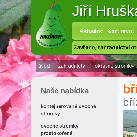
Jiří Hruš
Aktuálně
Sortiment
Zavřeno, zahradnictví o
úvod
zahradnictví
okrasné stromky
bř
Naše nabídka
bří
kontejnerované ovocné
stromky
ovocné stromky
prostokořené