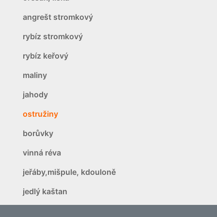
angrešt stromkový
rybíz stromkový
rybíz keřový
maliny
jahody
ostružiny
borůvky
vinná réva
jeřáby,mišpule, kdouloně
jedlý kaštan