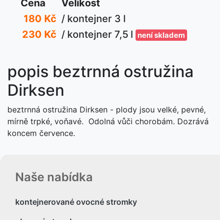
Cena
Velikost
180 Kč
/ kontejner 3 l
230 Kč
/ kontejner 7,5 l
není skladem
popis beztrnná ostružina
Dirksen
beztrnná ostružina Dirksen - plody jsou velké, pevné,
mírně trpké, voňavé. Odolná vůči chorobám. Dozrává
koncem července.
Naše nabídka
kontejnerované ovocné stromky