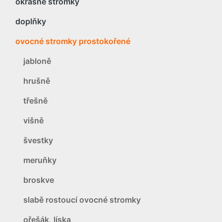
okrasné stromky
doplňky
ovocné stromky prostokořené
jabloně
hrušně
třešně
višně
švestky
meruňky
broskve
slabě rostoucí ovocné stromky
ořešák, líska