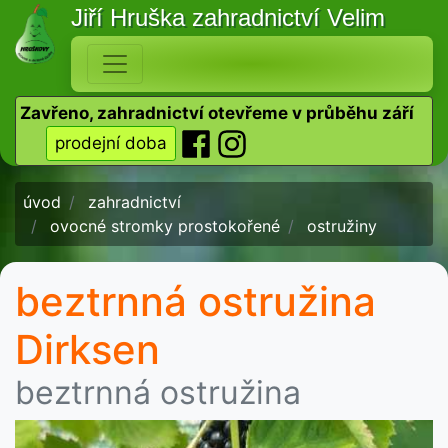
Jiří Hruška
zahradnictví Velim
Zavřeno, zahradnictví otevřeme v průběhu září
prodejní doba
úvod
zahradnictví
ovocné stromky prostokořené
ostružiny
beztrnná ostružina
Dirksen
beztrnná ostružina