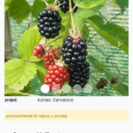
Předchozí
Další
zrání:
konec července
prostokořenné již nejsou v prodeji