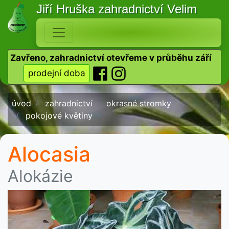
Jiří Hruška
zahradnictví Velim
Zavřeno, zahradnictví otevřeme v průběhu září
prodejní doba
úvod
zahradnictví
okrasné stromky
pokojové květiny
Alocasia
Alokázie