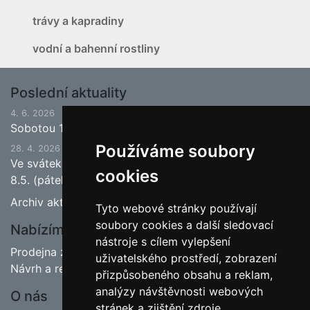
trávy a kapradiny
vodní a bahenní rostliny
Poslední aktuality
4. 6. 2026
Sobotou 13.6.2026 bude ukončena jarní sezona.
Používáme soubory
28. 4. 2026
Ve svátek 1.5. (pátek) bude naše prodejna zavřena a
cookies
8.5. (pátek) bude otevřeno.
Archiv aktualit
Tyto webové stránky používají
soubory cookies a další sledovací
Nabízíme
nástroje s cílem vylepšení
Prodejna zahradnictví
uživatelského prostředí, zobrazení
Návrh a realizace zahrad
přizpůsobeného obsahu a reklam,
analýzy návštěvnosti webových
O nás
stránek a zjištění zdroje