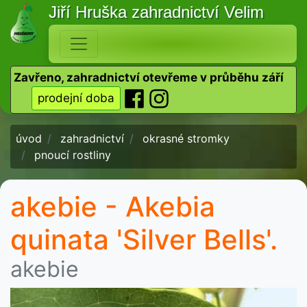
Jiří Hruška
zahradnictví Velim
Zavřeno, zahradnictví otevřeme v průběhu září
prodejní doba
úvod
zahradnictví
okrasné stromky
pnoucí rostliny
akebie - Akebia
quinata 'Silver Bells'.
akebie