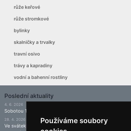
růže keřové
růže stromkové
bylinky
skalničky a trvalky
travní osivo
trávy a kapradiny
vodní a bahenní rostliny
Poslední aktuality
4. 6. 2026
Sobotou 13.6.2026 bude ukončena jarní sezona.
Používáme soubory
28. 4. 2026
Ve svátek 1.5. (pátek) bude naše prodejna zavřena a