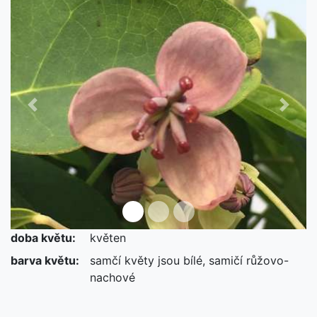
Předchozí
Další
doba květu:
květen
barva květu:
samčí květy jsou bílé, samičí růžovo-
nachové