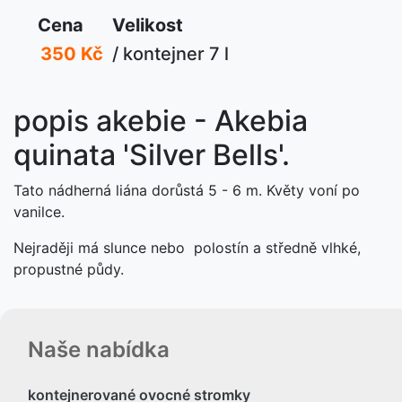
Cena
Velikost
350 Kč
/ kontejner 7 l
popis akebie - Akebia
quinata 'Silver Bells'.
Tato nádherná liána dorůstá 5 - 6 m. Květy voní po
vanilce.
Nejraději má slunce nebo polostín a středně vlhké,
propustné půdy.
Naše nabídka
kontejnerované ovocné stromky