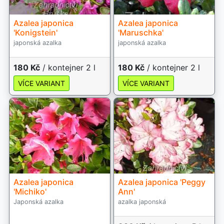
Azalea japonica
Azalea japonica
'Konigstein'
'Maruschka'
japonská azalka
japonská azalka
180 Kč
/ kontejner 2 l
180 Kč
/ kontejner 2 l
VÍCE VARIANT
VÍCE VARIANT
Azalea japonica
Azalea japonica 'Peggy
'Michiko'
Ann'
Japonská azalka
azalka japonská