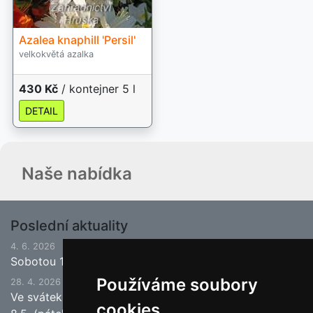
Azalea knaphill 'Persil'
velkokvětá azalka
430 Kč
/ kontejner 5 l
DETAIL
Naše nabídka
Poslední aktuality
4. 6. 2026
Sobotou 13.6.2026 bude ukončena jarní sezona.
Používáme soubory
28. 4. 2026
Ve svátek 1.5. (pátek) bude naše prodejna zavřena a
cookies