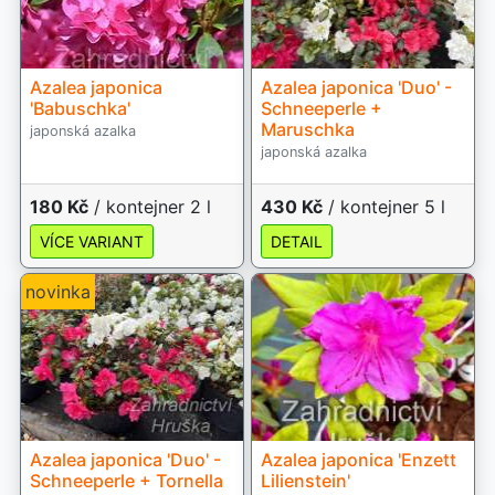
Azalea japonica
Azalea japonica 'Duo' -
'Babuschka'
Schneeperle +
Maruschka
japonská azalka
japonská azalka
180 Kč
/ kontejner 2 l
430 Kč
/ kontejner 5 l
VÍCE VARIANT
DETAIL
novinka
Azalea japonica 'Duo' -
Azalea japonica 'Enzett
Schneeperle + Tornella
Lilienstein'