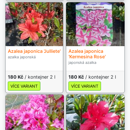
Azalea japonica 'Julliete'
Azalea japonica
'Kermesina Rose'
azalka japonská
japonská azalka
180 Kč
/ kontejner 2 l
180 Kč
/ kontejner 2 l
VÍCE VARIANT
VÍCE VARIANT