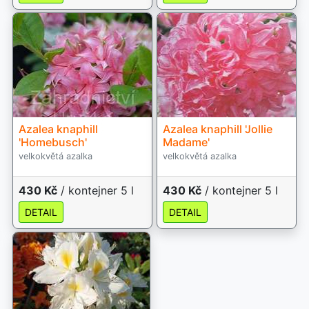
Azalea knaphill
Azalea knaphill 'Jollie
'Homebusch'
Madame'
velkokvětá azalka
velkokvětá azalka
430 Kč
/ kontejner 5 l
430 Kč
/ kontejner 5 l
DETAIL
DETAIL