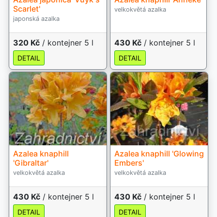
Scarlet'
velkokvětá azalka
japonská azalka
320 Kč
/ kontejner 5 l
430 Kč
/ kontejner 5 l
DETAIL
DETAIL
Azalea knaphill
Azalea knaphill 'Glowing
'Gibraltar'
Embers'
velkokvětá azalka
velkokvětá azalka
430 Kč
/ kontejner 5 l
430 Kč
/ kontejner 5 l
DETAIL
DETAIL