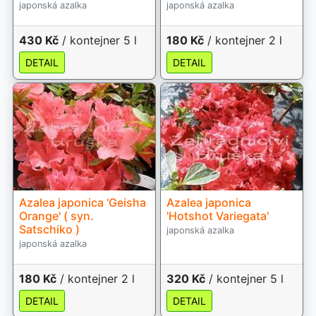
japonská azalka
japonská azalka
430 Kč
/ kontejner 5 l
180 Kč
/ kontejner 2 l
DETAIL
DETAIL
Azalea japonica 'Geisha
Azalea japonica
Orange' ( syn.
'Hotshot Variegata'
Satschiko )
japonská azalka
japonská azalka
180 Kč
/ kontejner 2 l
320 Kč
/ kontejner 5 l
DETAIL
DETAIL