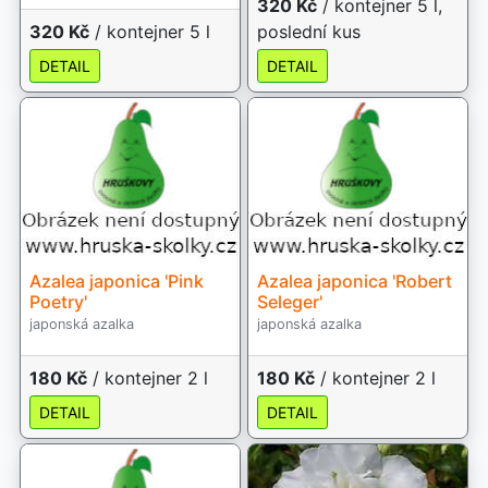
320 Kč
/ kontejner 5 l,
320 Kč
/ kontejner 5 l
poslední kus
DETAIL
DETAIL
Azalea japonica 'Pink
Azalea japonica 'Robert
Poetry'
Seleger'
japonská azalka
japonská azalka
180 Kč
/ kontejner 2 l
180 Kč
/ kontejner 2 l
DETAIL
DETAIL