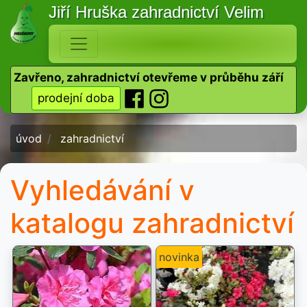
Jiří Hruška
zahradnictví Velim
Zavřeno, zahradnictví otevřeme v průběhu září
prodejní doba
úvod
zahradnictví
Vyhledávání v
katalogu zahradnictví
novinka