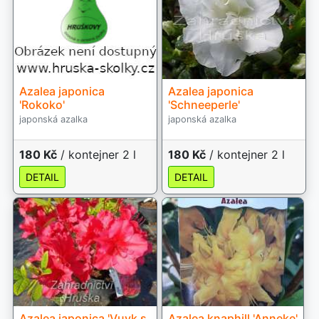
Azalea japonica
Azalea japonica
'Rokoko'
'Schneeperle'
japonská azalka
japonská azalka
180 Kč
/ kontejner 2 l
180 Kč
/ kontejner 2 l
DETAIL
DETAIL
Azalea japonica 'Vuyk s
Azalea knaphill 'Anneke'