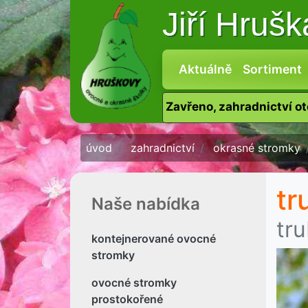
Jiří Hruš
Aktuálně
Sortiment
Zavřeno, zahradnictví o
úvod
zahradnictví
okrasné stromky
tr
Naše nabídka
tr
kontejnerované ovocné
stromky
ovocné stromky
prostokořené