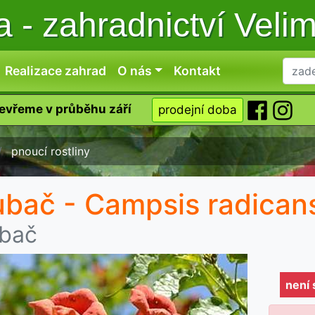
ka
-
zahradnictví Veli
Realizace zahrad
O nás
Kontakt
tevřeme v průběhu září
prodejní doba
pnoucí rostliny
ubač - Campsis radican
ubač
není