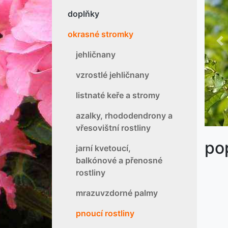
doplňky
okrasné stromky
P
jehličnany
vzrostlé jehličnany
listnaté keře a stromy
azalky, rhododendrony a
vřesovištní rostliny
po
jarní kvetoucí,
balkónové a přenosné
rostliny
mrazuvzdorné palmy
pnoucí rostliny