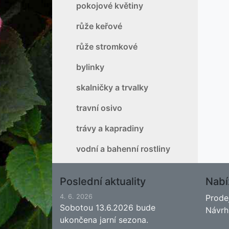
pokojové květiny
růže keřové
růže stromkové
bylinky
skalničky a trvalky
travní osivo
trávy a kapradiny
vodní a bahenní rostliny
Poslední aktuality
Nabí
4. 6. 2026
Prode
Sobotou 13.6.2026 bude
Návrh
ukončena jarní sezona.