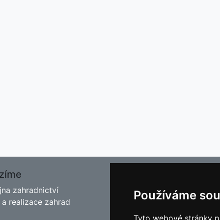
zíme
O nás
jna zahradnictví
Kontakt
Používáme sou
 a realizace zahrad
Facebook
Blog - Rady pro zahrádkář
Tyto webové stránky po