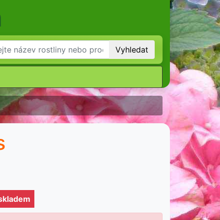
m
Vyhledat
s
 skladem