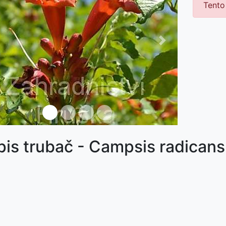
Tento
ředchozí
Další
není skladem
pis trubač - Campsis radicans