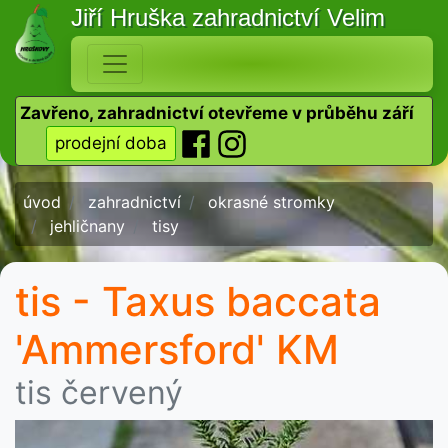
Jiří Hruška
zahradnictví Velim
Zavřeno, zahradnictví otevřeme v průběhu září
prodejní doba
úvod
zahradnictví
okrasné stromky
jehličnany
tisy
tis - Taxus baccata
'Ammersford' KM
tis červený