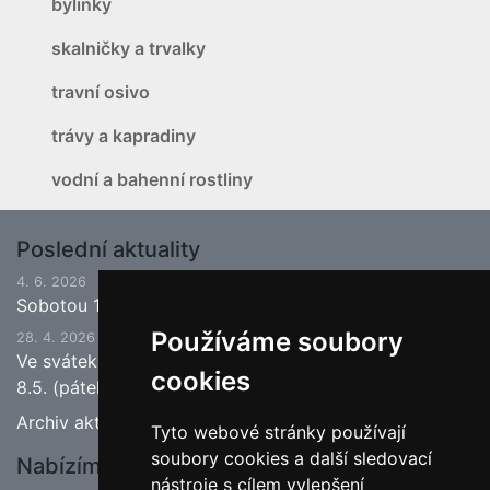
bylinky
skalničky a trvalky
travní osivo
trávy a kapradiny
vodní a bahenní rostliny
Poslední aktuality
4. 6. 2026
Sobotou 13.6.2026 bude ukončena jarní sezona.
Používáme soubory
28. 4. 2026
Ve svátek 1.5. (pátek) bude naše prodejna zavřena a
cookies
8.5. (pátek) bude otevřeno.
Archiv aktualit
Tyto webové stránky používají
soubory cookies a další sledovací
Nabízíme
nástroje s cílem vylepšení