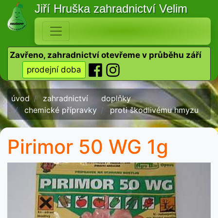
Jiří Hruška
zahradnictví Velim
Zavřeno, zahradnictví otevřeme v průběhu září
prodejní doba
úvod
zahradnictví
doplňky
chemické přípravky
proti škodlivému hmyzu
Pirimor 50 WG 1g