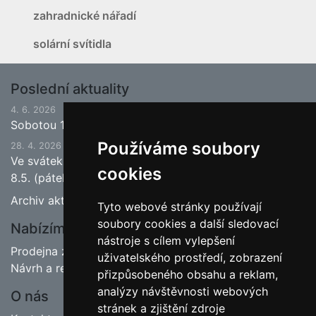
zahradnické nářadí
solární svítidla
Poslední aktuality
4. 6. 2026
Sobotou 13.6.2026 bude ukončena jarní sezona.
Používáme soubory
28. 4. 2026
Ve svátek 1.5. (pátek) bude naše prodejna zavřena a
cookies
8.5. (pátek) bude otevřeno.
Archiv aktualit
Tyto webové stránky používají
soubory cookies a další sledovací
Nabízíme
nástroje s cílem vylepšení
Prodejna zahradnictví
uživatelského prostředí, zobrazení
Návrh a realizace zahrad
přizpůsobeného obsahu a reklam,
analýzy návštěvnosti webových
O nás
stránek a zjištění zdroje