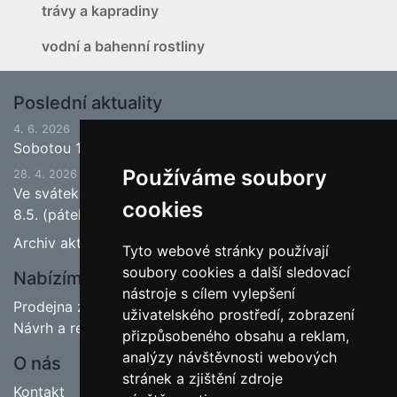
trávy a kapradiny
vodní a bahenní rostliny
Poslední aktuality
4. 6. 2026
Sobotou 13.6.2026 bude ukončena jarní sezona.
Používáme soubory
28. 4. 2026
Ve svátek 1.5. (pátek) bude naše prodejna zavřena a
cookies
8.5. (pátek) bude otevřeno.
Archiv aktualit
Tyto webové stránky používají
soubory cookies a další sledovací
Nabízíme
nástroje s cílem vylepšení
Prodejna zahradnictví
uživatelského prostředí, zobrazení
Návrh a realizace zahrad
přizpůsobeného obsahu a reklam,
analýzy návštěvnosti webových
O nás
stránek a zjištění zdroje
Kontakt