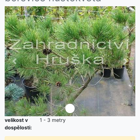
Předchozí
Další
velikost v
1 - 3 metry
není skladem
dospělosti: