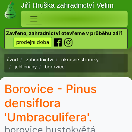
Jiří Hruška
zahradnictví Velim
Zavřeno, zahradnictví otevřeme v průběhu září
prodejní doba
úvod
zahradnictví
okrasné stromky
jehličnany
borovice
Borovice - Pinus
densiflora
'Umbraculifera'.
borovice hustokvětá